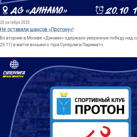
20 октября 2020
Не оставили шансов «Протону»!
Во вторник в Москве «Динамо» одержало уверенную победу над сар
25:11) в матче восьмого тура Суперлиги Париматч.