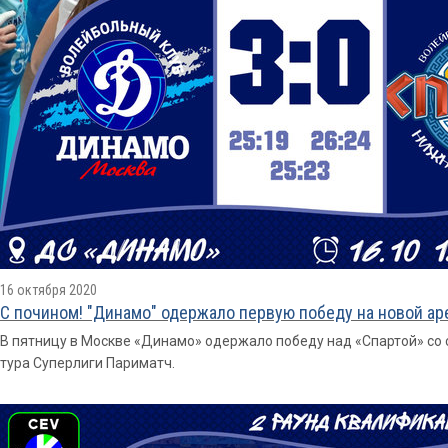
16 октября 2020
С почином! "Динамо" одержало первую победу на новой ар
В пятницу в Москве «Динамо» одержало победу над «Спартой» со сче
тура Суперлиги Париматч.