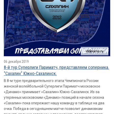
06 декабря 2019
8-й тур Суперлиги Париматч, представляем соперника.
"Сахалин" Южно-Сахалинск.
В 8-м туре предварительного этапа Чемпионата России
женской волейбольной Суперлиги Париматч московское
«Динамо» принимает «Сахалин» Южно-Сахалинск. Из-за
утерянных московским «Динамо» позиций в начале сезона
«Сахалин» пока опережает нашу команду в таблице на два
очка. Победа в сегодняшнем матче позволит динамовкам