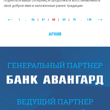
подняться выше соперниц и продолжать восстанавливать
своё доброе имя и заложенные ранее традиции.
1
..
66
|
67
|
68
|
69
|
70
..
149
АРХИВ
ГЕНЕРАЛЬНЫЙ ПАРТНЕР
ВЕДУЩИЙ ПАРТНЕР