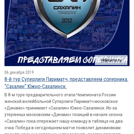
06 декабря 2019
8-й тур Суперлиги Париматч, представляем соперника.
"Сахалин" Южно-Сахалинск.
В 8-м туре предварительного этапа Чемпионата России
женской волейбольной Суперлиги Париматч московское
«Динамо» принимает «Сахалин» Южно-Сахалинск. Из-за
утерянных московским «Динамо» позиций в начале сезона
«Сахалин» пока опережает нашу команду в таблице на два
очка. Победа в сегодняшнем матче позволит динамовкам