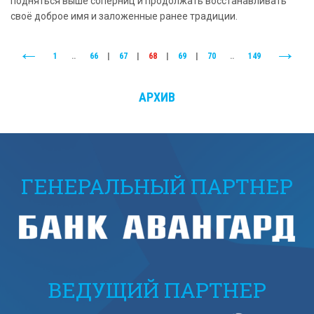
подняться выше соперниц и продолжать восстанавливать
своё доброе имя и заложенные ранее традиции.
1
..
66
|
67
|
68
|
69
|
70
..
149
АРХИВ
ГЕНЕРАЛЬНЫЙ ПАРТНЕР
ВЕДУЩИЙ ПАРТНЕР