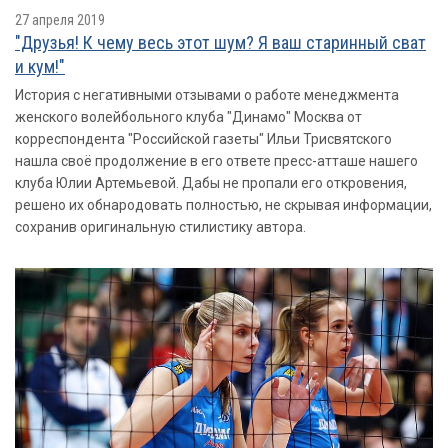
27 апреля 2019
"Друзья! К чему весь этот шум? Я ваш старинный сват
и кум!"
История с негативными отзывами о работе менеджмента
женского волейбольного клуба "Динамо" Москва от
корреспондента "Российской газеты" Ильи Трисвятского
нашла своё продолжение в его ответе пресс-атташе нашего
клуба Юлии Артемьевой. Дабы не пропали его откровения,
решено их обнародовать полностью, не скрывая информации,
сохранив оригинальную стилистику автора.