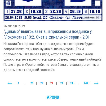
26 апреля 2019
"Динамо" выигрывает в напряженном поединке у
"Локомотива" 3:2. Счет в финальной серии - 2:0!
Наталия Гончарова: «Сегодня ждали, что соперник будет
сопротивляться, и нам нужно было выиграть. Так и
получилось. Эта первая игра, которая так сложно с ними
сложилась, но закончилась, как и обычно, она нашей победой!
После игры с «Уралочкой», готовы были отставая догонять и
делать это с холодной головой!»
1
..
70
|
71
|
72
|
73
|
74
..
149
АРХИВ