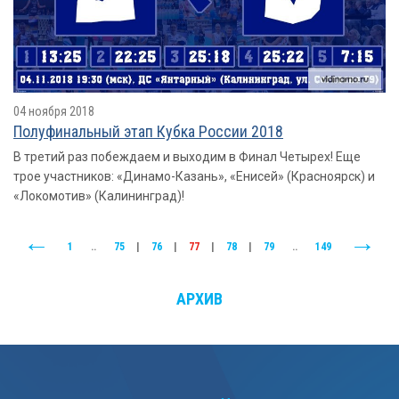
04 ноября 2018
Полуфинальный этап Кубка России 2018
В третий раз побеждаем и выходим в Финал Четырех! Еще
трое участников: «Динамо-Казань», «Енисей» (Красноярск) и
«Локомотив» (Калининград)!
1
..
75
|
76
|
77
|
78
|
79
..
149
АРХИВ