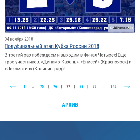
04 ноября 2018
Полуфинальный этап Кубка России 2018
В третий раз побеждаем и выходим в Финал Четырех! Еще
трое участников: «Динамо-Казань», «Енисей» (Красноярск) и
«Локомотив» (Калининград)!
1
..
75
|
76
|
77
|
78
|
79
..
149
АРХИВ