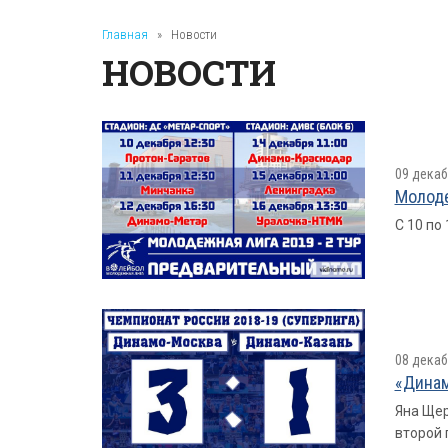
Главная
»
Новости
НОВОСТИ
09 декаб
Молоде
С 10 по
08 декаб
«Динам
Яна Щер
второй 