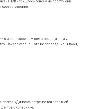
чке-НТМК» пришлось совсем не просто, они
 соответственно.
и сыграли хорошо – помогали друг другу,
ру. Начало сезона – это не оправдание. Значит,
осковское «Динамо» встречается с третьей
 фактов о сопернике.