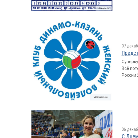
07 декаб
Предст
Суперку
Всё пот
России 
06 декаб
С Днем