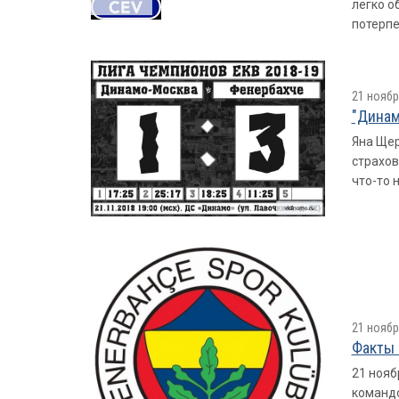
легко о
потерпе
21 ноябр
"Динам
Яна Щер
страхов
что-то н
21 ноябр
Факты 
21 нояб
командо