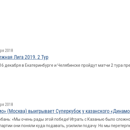
ря 2018
жная Лига 2019. 2 Тур
 16 декабря в Екатеринбурге и Челябинске пройдут матчи 2 тура п
ря 2018
о» (Москва) выигрывает Суперкубок у казанского «Динамо» 
бань: «Мы очень рады этой победе! Играть с Казанью было сложно.
партии они поняли куда подавать, усилили подачу. Но мы перетерпе