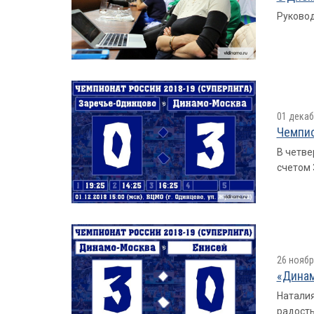
Руковод
01 декаб
Чемпио
В четве
счетом 3
26 ноябр
«Динам
Наталия
радость