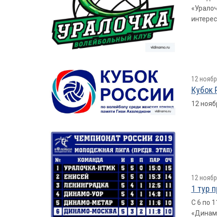
«Уралоч
интерес
12 ноябр
Кубок 
12 нояб
12 ноябр
1 тур 
С 6 по 
«Динамо