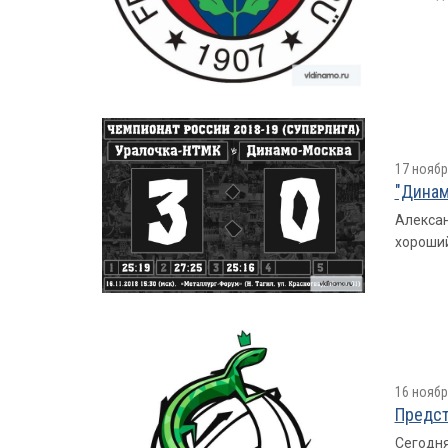
17 ноябр
"Динам
Алексан
хороший
16 ноябр
Предст
Сегодня