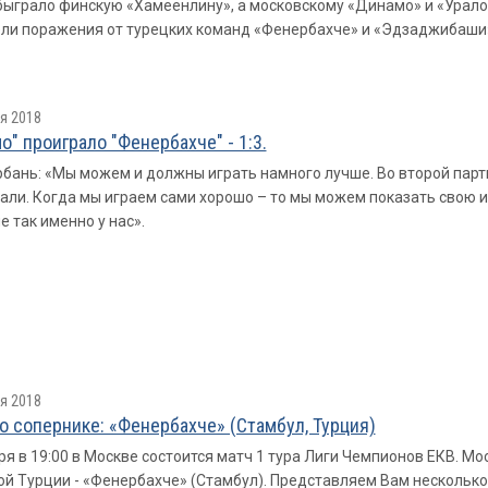
быграло финскую «Хамеенлину», а московскому «Динамо» и «Урало
ли поражения от турецких команд «Фенербахче» и «Эдзаджибаши»
я 2018
о" проиграло "Фенербахче" - 1:3.
бань: «Мы можем и должны играть намного лучше. Во второй парти
али. Когда мы играем сами хорошо – то мы можем показать свою иг
е так именно у нас».
я 2018
о сопернике: «Фенербахче» (Стамбул, Турция)
ря в 19:00 в Москве состоится матч 1 тура Лиги Чемпионов ЕКВ. М
й Турции - «Фенербахче» (Стамбул). Представляем Вам несколько