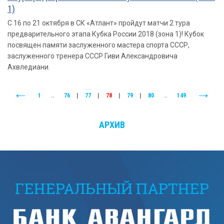
1)
С 16 по 21 октября в СК «Атлант» пройдут матчи 2 тура
предварительного этапа Кубка России 2018 (зона 1)! Кубок
посвящен памяти заслуженного мастера спорта СССР,
заслуженного тренера СССР Гиви Александровича
Ахвледиани.
1
..
76
|
77
|
78
|
79
|
80
..
149
АРХИВ
ГЕНЕРАЛЬНЫЙ ПАРТНЕР