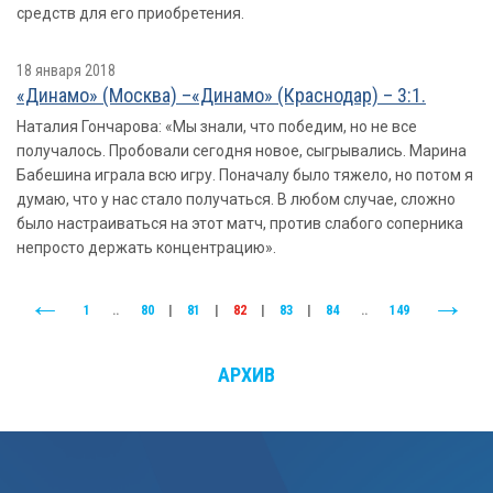
средств для его приобретения.
18 января 2018
«Динамо» (Москва) –«Динамо» (Краснодар) – 3:1.
Наталия Гончарова: «Мы знали, что победим, но не все
получалось. Пробовали сегодня новое, сыгрывались. Марина
Бабешина играла всю игру. Поначалу было тяжело, но потом я
думаю, что у нас стало получаться. В любом случае, сложно
было настраиваться на этот матч, против слабого соперника
непросто держать концентрацию».
1
..
80
|
81
|
82
|
83
|
84
..
149
АРХИВ