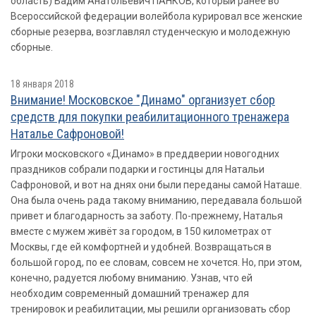
область) Вадим Анатольевич ПАНКОВ, который ранее во
Всероссийской федерации волейбола курировал все женские
сборные резерва, возглавлял студенческую и молодежную
сборные.
18 января 2018
Внимание! Московское "Динамо" организует сбор
средств для покупки реабилитационного тренажера
Наталье Сафроновой!
Игроки московского «Динамо» в преддверии новогодних
праздников собрали подарки и гостинцы для Натальи
Сафроновой, и вот на днях они были переданы самой Наташе.
Она была очень рада такому вниманию, передавала большой
привет и благодарность за заботу. По-прежнему, Наталья
вместе с мужем живёт за городом, в 150 километрах от
Москвы, где ей комфортней и удобней. Возвращаться в
большой город, по ее словам, совсем не хочется. Но, при этом,
конечно, радуется любому вниманию. Узнав, что ей
необходим современный домашний тренажер для
тренировок и реабилитации, мы решили организовать сбор