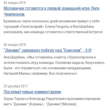
06 января 2018
Москвички готовятся к первой домашней игре Лиги
Чемпионов.
Буквально через несколько дней москвички примут у себя
турецкий «Галатасарай». Елена Гендель и Яна Щербань
рассказали, как команда готовится к ответственной встрече.
06 января 2018
"Динамо" одержало победу над "Енисеем" - 3:0!
Яна Щербань: «Мы готовились к матчу с Красноярском и
хотели показать игру команды. Основная задача, безусловно,
была - это справиться с их основными нападающими,
Наташей Малых, например. Все получилось!»
29 декабря 2017
Послематчевые комментаррии
Зоран Терзич и Алесандр Перепелкин прокомментировали
матч "Динамо" (Казань) - "Динамо"(Москва).