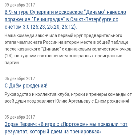
09 декабря 2017
В 9-м туре Суперлиги московское "Динамо" нанесло
поражение "Ленинградке" в Санкт-Петербурге со
счётом 3:0 (25:23, 25:20, 25:12).
Наша команда закончила первый круг предварительного
этапа чемпионата России на втором месте в общей таблице
после казанского "Динамо" с одинаковым количеством очков
(24), но худшим соотношением выигранных-проигранных
партий.
06 декабря 2017
С Днём рождения!
Руководство и коллектив клуба, игроки и тренеры команды от
всей души поздравляют Юлию Артемьеву с Днем рождения!
05 декабря 2017
Зоран Терзич: «В игре с «Протоном» мы показали тот
результат, который даем на тренировках»