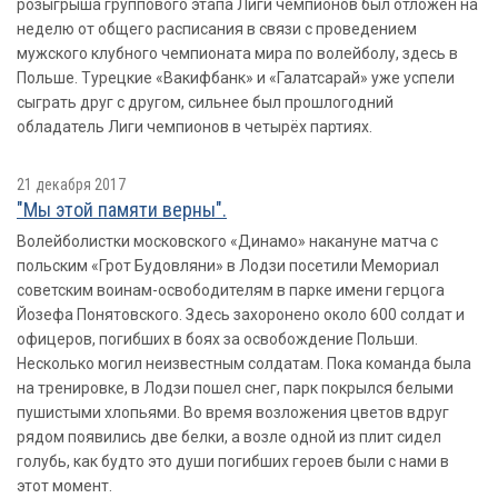
розыгрыша группового этапа Лиги чемпионов был отложен на
неделю от общего расписания в связи с проведением
мужского клубного чемпионата мира по волейболу, здесь в
Польше. Турецкие «Вакифбанк» и «Галатсарай» уже успели
сыграть друг с другом, сильнее был прошлогодний
обладатель Лиги чемпионов в четырёх партиях.
21 декабря 2017
"Мы этой памяти верны".
Волейболистки московского «Динамо» накануне матча с
польским «Грот Будовляни» в Лодзи посетили Мемориал
советским воинам-освободителям в парке имени герцога
Йозефа Понятовского. Здесь захоронено около 600 солдат и
офицеров, погибших в боях за освобождение Польши.
Несколько могил неизвестным солдатам. Пока команда была
на тренировке, в Лодзи пошел снег, парк покрылся белыми
пушистыми хлопьями. Во время возложения цветов вдруг
рядом появились две белки, а возле одной из плит сидел
голубь, как будто это души погибших героев были с нами в
этот момент.