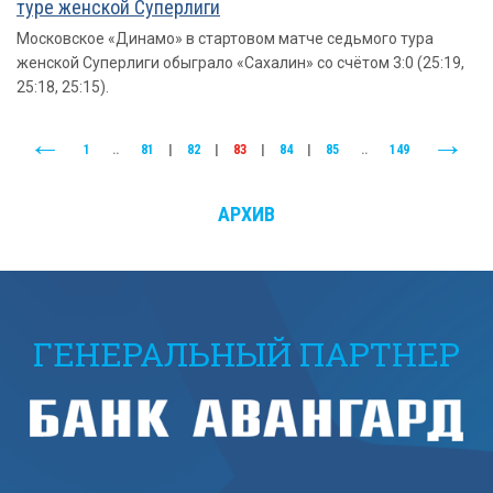
туре женской Суперлиги
Московское «Динамо» в стартовом матче седьмого тура
женской Суперлиги обыграло «Сахалин» со счётом 3:0 (25:19,
25:18, 25:15).
1
..
81
|
82
|
83
|
84
|
85
..
149
АРХИВ
ГЕНЕРАЛЬНЫЙ ПАРТНЕР