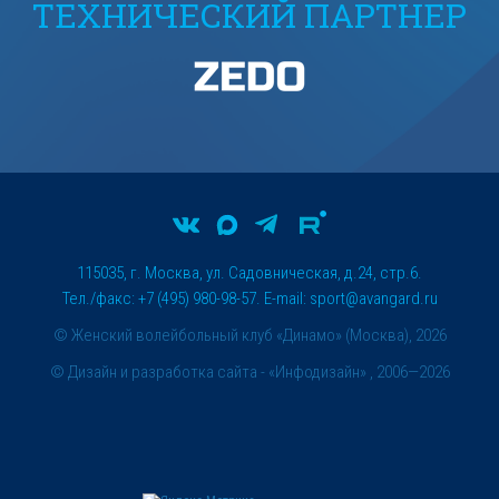
ТЕХНИЧЕСКИЙ ПАРТНЕР
115035, г. Москва, ул. Садовническая, д.24, стр.6.
Тел./факс: +7 (495) 980-98-57. E-mail:
sport@avangard.ru
© Женский волейбольный клуб «Динамо» (Москва), 2026
©
Дизайн и разработка сайта
- «Инфодизайн» , 2006—2026