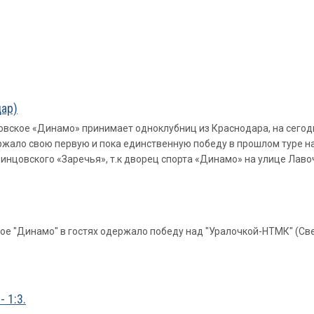
ар)
ковское «Динамо» принимает одноклубниц из Краснодара, на се
жало свою первую и пока единственную победу в прошлом туре на
нцовского «Заречья», т.к дворец спорта «Динамо» на улице Лавоч
е "Динамо" в гостях одержало победу над "Уралочкой-НТМК" (Свердл
 1:3.