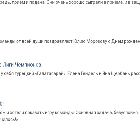
редь, прием и подача. Они очень хорошо сыграли в приеме, и в защ
 команды от всей души поздравляют Юлию Морозову с Днем рожден
е Лиги Чемпионов.
у себя турецкий «Галатасарай». Елена Гендель и Яна Щербань расс
0!
ом и хотели показать игру команды. Основная задача, безусловно, 
чилось!»