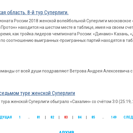
я область. 8-й тур Суперлиги.
мпионата России 2018 женской волейбольной Суперлиги московско
ротон» находится на шестом месте в таблице, имея на своем счет
ремя, как тройка лидеров чемпионата России: «Динамо» Казань, 
но по соотношению выигранных-проигранных партий находятся в та
 команды от всей души поздравляют Ветрова Андрея Алексеевича 
седьмом туре женской Суперлиги
ра женской Суперлиги обыграло «Сахалин» со счётом 3:0 (25:19, 25
ДУЩАЯ
1
..
81
|
82
|
83
|
84
|
85
..
149
СЛЕ
АРХИВ