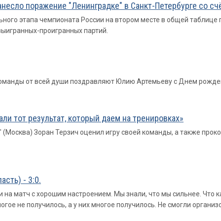
есло поражение "Ленинградке" в Санкт-Петербурге со счётом
ного этапа чемпионата России на втором месте в общей таблице 
выигранных-проигранных партий.
 команды от всей души поздравляют Юлию Артемьеву с Днем рожде
али тот результат, который даем на тренировках»
" (Москва) Зоран Терзич оценил игру своей команды, а также пр
сть) - 3:0.
 на матч с хорошим настроением. Мы знали, что мы сильнее. Что к
огое не получилось, а у них многое получилось. Не смогли организо