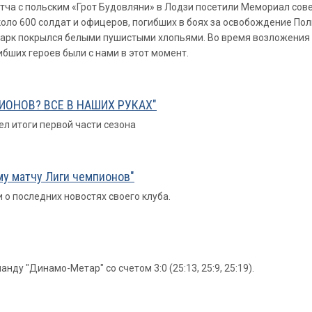
тча с польским «Грот Будовляни» в Лодзи посетили Мемориал сов
коло 600 солдат и офицеров, погибших в боях за освобождение По
 парк покрылся белыми пушистыми хлопьями. Во время возложения 
гибших героев были с нами в этот момент.
ИОНОВ? ВСЕ В НАШИХ РУКАХ"
л итоги первой части сезона
му матчу Лиги чемпионов"
о последних новостях своего клуба.
у "Динамо-Метар" со счетом 3:0 (25:13, 25:9, 25:19).