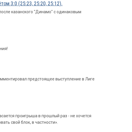
 3:0 (25:23, 25:20, 25:12).
после казанского "Динамо" с одинаковым
ния!
окомментировал предстоящее выступление в Лиге
асается проигрыша в прошлый раз - не хочется
вать свой блок, в частности».