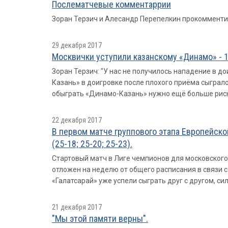
Послематчевые комментаррии
Зоран Терзич и Алесандр Перепелкин прокомментир
29 декабря 2017
Москвички уступили казанскому «Динамо» - 1
Зоран Терзич: "У нас не получилось нападение в д
Казань» в доигровке после плохого приёма сыграл
обыграть «Динамо-Казань» нужно ещё больше риско
22 декабря 2017
В первом матче группового этапа Европейск
(25-18; 25-20; 25-23).
Стартовый матч в Лиге чемпионов для московского
отложен на неделю от общего расписания в связи 
«Галатсарай» уже успели сыграть друг с другом, с
21 декабря 2017
"Мы этой памяти верны".