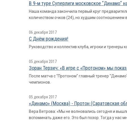
В 9-м туре Суперлиги московское "Динамо" нан
Наша команда закончила первый круг предваритель
количеством очков (24), но худшим соотношением 
06 декабря 2017
С Днём рождения!
Руководство и коллектив клуба, игроки и тренеры
05 декабря 2017
Зоран Терзич: «В игре с «Протоном» мы показ
После матча с "Протоном" главный тренер "Динамо
чемпионов.
05 декабря 2017
«Динамо» (Москва) - Протон (Саратовская обла
Вера Ветрова: «Мы не волновались сегодня и вышли
вспоминать даже его. Это был позор. Тогда у нас мн