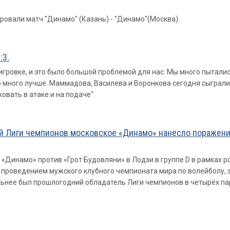
овали матч "Динамо" (Казань) - "Динамо"(Москва).
:3.
оигровке, и это было большой проблемой для нас. Мы много пытали
о много лучше. Маммадова, Василева и Воронкова сегодня сыграл
вать в атаке и на подаче".
ой Лиги чемпионов московское «Динамо» нанесло поражени
 «Динамо» против «Грот Будовляни» в Лодзи в группе D в рамках 
с проведением мужского клубного чемпионата мира по волейболу, 
ильнее был прошлогодний обладатель Лиги чемпионов в четырёх па