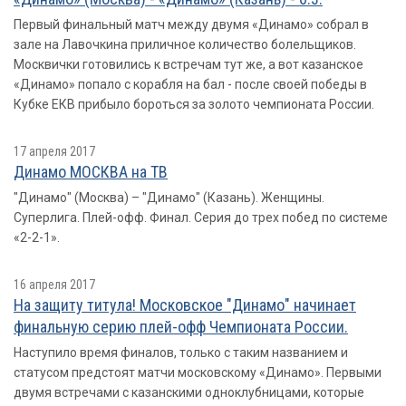
Первый финальный матч между двумя «Динамо» собрал в
зале на Лавочкина приличное количество болельщиков.
Москвички готовились к встречам тут же, а вот казанское
«Динамо» попало с корабля на бал - после своей победы в
Кубке ЕКВ прибыло бороться за золото чемпионата России.
17 апреля 2017
Динамо МОСКВА на ТВ
"Динамо" (Москва) – "Динамо" (Казань). Женщины.
Суперлига. Плей-офф. Финал. Cерия до трех побед по системе
«2-2-1».
16 апреля 2017
На защиту титула! Московское "Динамо" начинает
финальную серию плей-офф Чемпионата России.
Наступило время финалов, только с таким названием и
статусом предстоят матчи московскому «Динамо». Первыми
двумя встречами с казанскими одноклубницами, которые