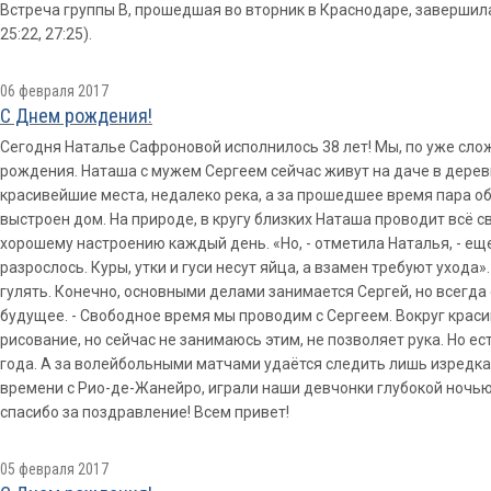
Встреча группы В, прошедшая во вторник в Краснодаре, завершилас
25:22, 27:25).
06 февраля 2017
С Днем рождения!
Сегодня Наталье Сафроновой исполнилось 38 лет! Мы, по уже сло
рождения. Наташа с мужем Сергеем сейчас живут на даче в деревн
красивейшие места, недалеко река, а за прошедшее время пара 
выстроен дом. На природе, в кругу близких Наташа проводит всё с
хорошему настроению каждый день. «Но, - отметила Наталья, - еще
разрослось. Куры, утки и гуси несут яйца, а взамен требуют ухода
гулять. Конечно, основными делами занимается Сергей, но всегда
будущее. - Свободное время мы проводим с Сергеем. Вокруг крас
рисование, но сейчас не занимаюсь этим, не позволяет рука. Но
года. А за волейбольными матчами удаётся следить лишь изредка
времени с Рио-де-Жанейро, играли наши девчонки глубокой ночью
спасибо за поздравление! Всем привет!
05 февраля 2017