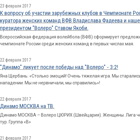
23 февраля 2017
К вопросу об участии зарубежных клубов в Чемпионате Р
куратора женских команд ВФВ Владислава Фадеева и наше
президентом "Волеро" Ставом Якоби.
Всероссийская федерация волейбола (ВФВ) сформирует предложе
чемпионате России среди женских команд в первых числах мая.
22 февраля 2017
"Динамо" ликует после победы над "Волеро" - 3:2!
Яна Щербань: «Столько эмоций! Очень тяжелая игра. Мы старались
нападении. Мы не нервничали, мы справились»!
22 февраля 2017
Динамо МОСКВА на ТВ.
Динамо МОСКВА – Волеро ЦЮРИХ (Швейцария). Женщины. Лига чем
тур. Группа «В»
21 февраля 2017