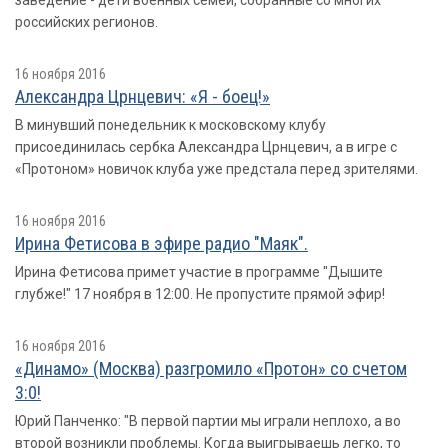
заведение - дети военных семей, собранные со многих
российских регионов.
16 ноября 2016
Александра Црнцевич: «Я - боец!»
В минувший понедельник к московскому клубу
присоединилась сербка Александра Црнцевич, а в игре с
«Протоном» новичок клуба уже предстала перед зрителями.
16 ноября 2016
Ирина Фетисова в эфире радио "Маяк".
Ирина Фетисова примет участие в программе "Дышите
глубже!" 17 ноября в 12:00. Не пропустите прямой эфир!
16 ноября 2016
«Динамо» (Москва) разгромило «Протон» со счетом
3:0!
Юрий Панченко: "В первой партии мы играли неплохо, а во
второй возникли проблемы. Когда выигрываешь легко, то