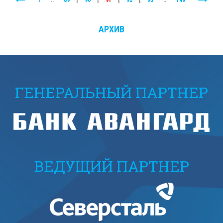
1
..
89
|
90
|
91
|
92
|
93
..
149
АРХИВ
ГЕНЕРАЛЬНЫЙ ПАРТНЕР
ВЕДУЩИЙ ПАРТНЕР