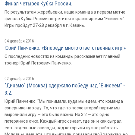
Финал четырех Кубка России.
По результатам жеребьевки, наша команда в первом матче
финала Кубка России встретится с красноярским "Енисеем".
Игры пройдут 27-28 декабря в г. Казань.
04 декабря 2016
Юрий Панченко: «Впереди много ответственных игр!»
О последних новостях из команды рассказывает главный
тренер Юрий Петрович Панченко.
02 декабря 2016
"Динамо" (Москва) одержало победу над "Енисеем" -
3:2.
Юрий Панченко: "Мы понимали, куда мы едем, что команда
соперника на ходу. То, что где-то после второй партии мы
выровняли игру — это было важно. Но 3:2 — это одно
потерянное очко. Каждый игрок знает, где он и как сыграл,
есть отдельные эпизоды, над которыми нужно работать.
Молодцы, девчата, что выиграли, показали свой характер, но