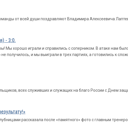
 команды от всей души поздравляют Владимира Алексеевича Лапте
 - 3:0.
ры! Мы хорошо играли и справились с соперником. В атаке нам бы
о не получилось, и мы выиграли в трех партиях, а готовились к сл
льщиков, всех служивших и служащих на благо России с Днем защ
результату!»
лубницами рассказала после «памятного» фото с главным тренеро