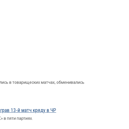
ались в товарищеских матчах, обменивались
рав 13-й матч кряду в ЧР
 в пяти партиях.