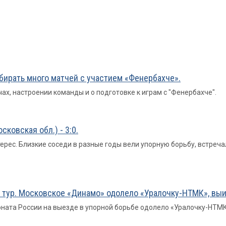
бирать много матчей с участием «Фенербахче».
х, настроении команды и о подготовке к играм с "Фенербахче".
ковская обл.) - 3:0.
ерес. Близкие соседи в разные годы вели упорную борьбу, встреч
 тур. Московское «Динамо» одолело «Уралочку-НТМК», выиг
ната России на выезде в упорной борьбе одолело «Уралочку-НТМК»