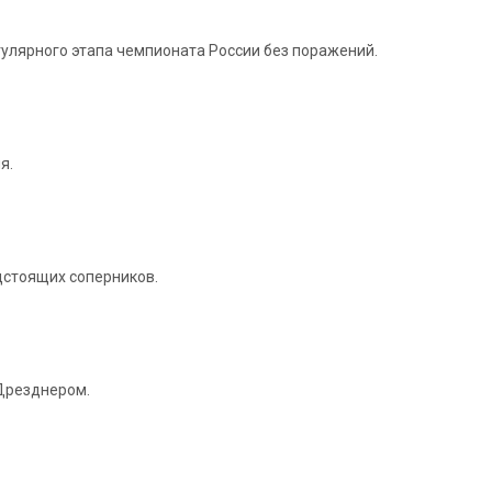
егулярного этапа чемпионата России без поражений.
я.
дстоящих соперников.
Дрезднером.