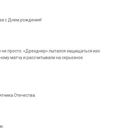
ва с Днем рождения!
ло не просто. «Дрезднер» пытался защищаться изо
ожному матчу и рассчитывали на серьезное
итника Отечества.
м.