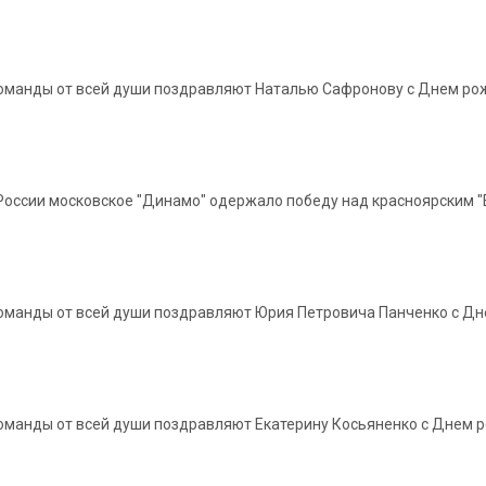
 команды от всей души поздравляют Наталью Сафронову с Днем ро
ссии московское "Динамо" одержало победу над красноярским "Енисе
 команды от всей души поздравляют Юрия Петровича Панченко с Д
 команды от всей души поздравляют Екатерину Косьяненко с Днем 