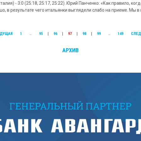
лия) - 3:0 (25:18, 25:17, 25:22). Юрий Панченко: «Как правило, ко
о, в результате чего итальянки выглядели слабо на приеме. Мы в 
ДУЩАЯ
1
..
95
|
96
|
97
|
98
|
99
..
149
СЛЕ
АРХИВ
ГЕНЕРАЛЬНЫЙ ПАРТНЕР