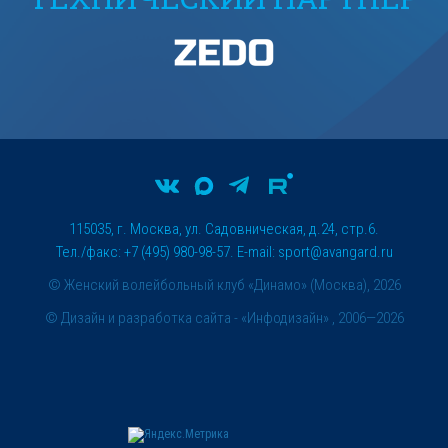
115035, г. Москва, ул. Садовническая, д.24, стр.6.
Тел./факс: +7 (495) 980-98-57. E-mail:
sport@avangard.ru
© Женский волейбольный клуб «Динамо» (Москва), 2026
©
Дизайн и разработка сайта
- «Инфодизайн» , 2006—2026