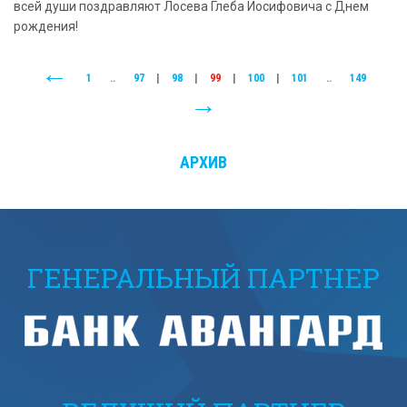
всей души поздравляют Лосева Глеба Иосифовича с Днем
рождения!
1
..
97
|
98
|
99
|
100
|
101
..
149
АРХИВ
ГЕНЕРАЛЬНЫЙ ПАРТНЕР