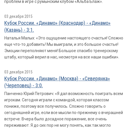
проблем в игре с румынским клубом «Альба Блаж».
03 декабря 2015
Кубок России. «Динамо» (Краснодар) - «Динамо»
(Казань) - 3:1.
Наталья Малых: «Это ощущение настоящего счастья! Сложно
еще что-то добавить! Мы выиграли, и это большое счастье!
Эмоции переполняют меня! Большое спасибо тренерскому
штабу, который верил в нас, несмотря на все наши ошибки».
03 декабря 2015
Кубок России. «Динамо» (Москва) - «Северянка»
(Череповец) - 3:0.
Панченко Юрий Петрович: «Я дал возможность поиграть всем
игрокам. Сегодня играли с командой, которая классом
пониже, поэтому все получилось. Сложно говорить о
сегодняшней игре, если все мысли по-прежнему о вчерашней
встрече. Вчера было досадное поражение, все очень
переживают. Я до сих пор не могу понять, как так могло