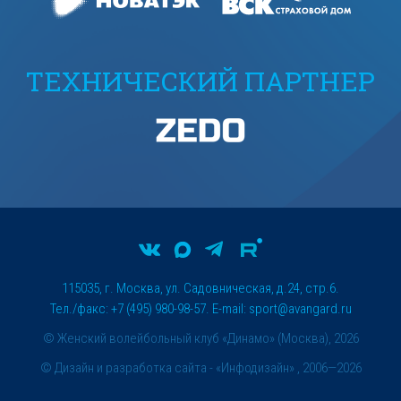
ТЕХНИЧЕСКИЙ ПАРТНЕР
115035, г. Москва, ул. Садовническая, д.24, стр.6.
Тел./факс: +7 (495) 980-98-57. E-mail:
sport@avangard.ru
© Женский волейбольный клуб «Динамо» (Москва), 2026
©
Дизайн и разработка сайта
- «Инфодизайн» , 2006—2026