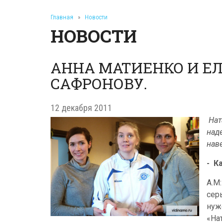
Главная
»
Новости
НОВОСТИ
АННА МАТИЕНКО И Е
САФРОНОВУ.
12 декабря 2011
Нат
над
нав
-
К
А.М:
сер
нуж
«Нат