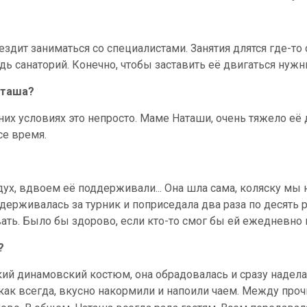
ездит заниматься со специалистами. Занятия длятся где-то 
дь санаторий. Конечно, чтобы заставить её двигаться нуж
аташа?
их условиях это непросто. Маме Наташи, очень тяжело её 
се время.
дух, вдвоем её поддерживали... Она шла сама, коляску мы 
ерживалась за турник и поприседала два раза по десять ра
ать. Было бы здорово, если кто-то смог бы ей ежедневно п
?
кий динамовский костюм, она обрадовалась и сразу надела 
как всегда, вкусно накормили и напоили чаем. Между проч