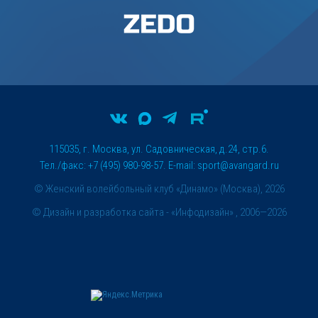
115035, г. Москва, ул. Садовническая, д.24, стр.6.
Тел./факс: +7 (495) 980-98-57. E-mail:
sport@avangard.ru
© Женский волейбольный клуб «Динамо» (Москва), 2026
©
Дизайн и разработка сайта
- «Инфодизайн» , 2006—2026