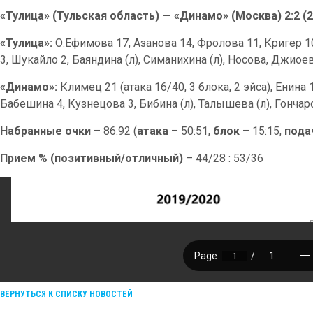
«Тулица» (Тульская область) — «Динамо» (Москва) 2:2 (22:
«Тулица»:
О.Ефимова 17, Азанова 14, Фролова 11, Кригер 
3, Шукайло 2, Баяндина (л), Симанихина (л), Носова, Джиое
«Динамо»:
Климец 21 (атака 16/40, 3 блока, 2 эйса), Енина 
Бабешина 4, Кузнецова 3, Бибина (л), Талышева (л), Гончар
Набранные очки
– 86:92 (
атака
– 50:51,
блок
– 15:15,
пода
Прием % (позитивный/отличный)
– 44/28 : 53/36
ВЕРНУТЬСЯ К СПИСКУ НОВОСТЕЙ