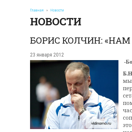
Главная
»
Новости
НОВОСТИ
БОРИС КОЛЧИН: «НА
23 января 2012
-Б
Б.Н
мы
пер
сет
пом
час
соп
эт