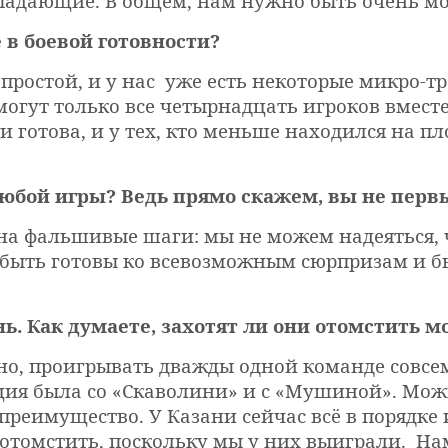
падающие. В общем, нам нужно быть очень м
 в боевой готовности?
епростой, и у нас уже есть некоторые микро-т
могут только все четырнадцать игроков вместе
и готова, и у тех, кто меньше находился на п
любой игры? Ведь прямо скажем, вы не первы
 на фальшивые шаги: мы не можем надеяться,
 быть готовы ко всевозможным сюрпризам и б
ань. Как думаете, захотят ли они отомстить 
чно, проигрывать дважды одной команде совсем
ация была со «Скаволини» и с «Мушиной». Мож
реимущество. У Казани сейчас всё в порядке 
т отомстить, поскольку мы у них выиграли. На