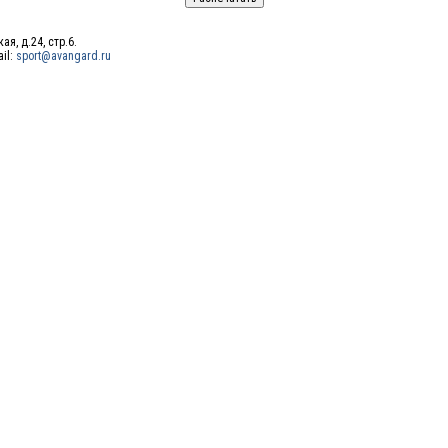
ая, д.24, стр.6.
ail:
sport@avangard.ru