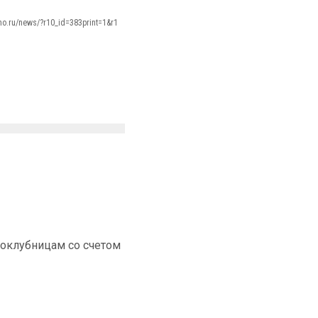
amo.ru/news/?r10_id=383print=1&r1
ноклубницам со счетом