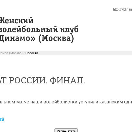
http://vldin
амо» (Москва) /
Новости
 РОССИИ. ФИНАЛ.
альном матче наши волейболистки уступили казанским од
.
ЕЙ