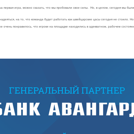
а первая игра, можно сказать, что мы пробовали свои силы. Но, в целом, сегодня мы бы
адеяться, на то, что команда будет работать как швейцарские цасы сегодня не стоило. Н
 очень понравилось, что игроки на площадке находились в адекватном, рабочем состоянии
ГЕНЕРАЛЬНЫЙ ПАРТНЕР