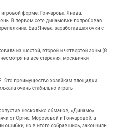
 игровой форме. Гончарова, Янева,
день. В первом сете динамовки попробовав
репёлкина, Ева Янева, заработавшая очки с
овала из шестой, второй и четвертой зоны (8
 несмотря на все старания, москвички
:2. Это преимущество хозяйкам площадки
олжала очень стабильно играть
 пропустив несколько обманов, «Динамо»
чи от Ортис, Морозовой и Гончаровой, а
и ошибки, но в итоге собравшись, закончили