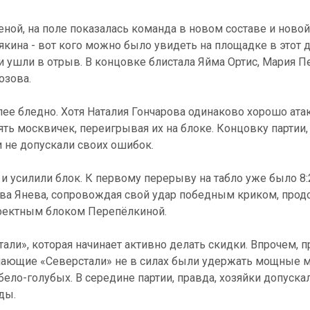
ной, на поле показалась команда в новом составе и новой
якина - вот кого можно было увидеть на площадке в этот 
 ушли в отрыв. В концовке блистала Яйма Ортис, Мария Пе
озова.
ее бледно. Хотя Наталия Гончарова одинаково хорошо атак
нять москвичек, переигрывая их на блоке. Концовку партии,
и не допускали своих ошибок.
 и усилили блок. К первому перерыву на табло уже было 8
Ева Янева, сопровождая свой удар победным криком, прод
эффектным блоком Перепёлкиной.
тали», которая начинает активно делать скидки. Впрочем,
мающие «Северстали» не в силах были удержать мощные мя
ло-голубых. В середине партии, правда, хозяйки допускал
ды.