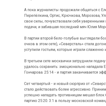
А пока журналисты продожали общаться с Еле
Перепёлкина, Ортис, Крючкова, Морозова, Ул
свои силы, почувствовали себя уверенными и
подачи, и забившая последний мяч Юлия Мор
В партии второй бело-голубые выглядели бол
очков в этом сете), «Северсталь» стала дого
уступили гостьям, которые играли слаженно 
В третьем сете москвички затруднили подачу
удалось сохранить: эмоционально нападала 
Гончарова. 25:14 - и партия заканчивается 
Сет четвертый - и новый сюрприз от «Северс
стало действовать более агрессивно. Прини
успешно нападать противницам мешал блок бе
партию 25:20. 3:1 в пользу московской коман