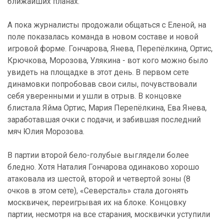
ближайших планах.
А пока журналисты продожали общаться с Еленой, на
поле показалась команда в новом составе и новой
игровой форме. Гончарова, Янева, Перепёлкина, Ортис,
Крючкова, Морозова, Улякина - вот кого можно было
увидеть на площадке в этот день. В первом сете
динамовки попробовав свои силы, почувствовали
себя уверенными и ушли в отрыв. В концовке
блистала Яйма Ортис, Мария Перепёлкина, Ева Янева,
заработавшая очки с подачи, и забившая последний
мяч Юлия Морозова.
В партии второй бело-голубые выглядели более
бледно. Хотя Наталия Гончарова одинаково хорошо
атаковала из шестой, второй и четвертой зоны (8
очков в этом сете), «Северсталь» стала догонять
москвичек, переигрывая их на блоке. Концовку
партии, несмотря на все старания, москвички уступили