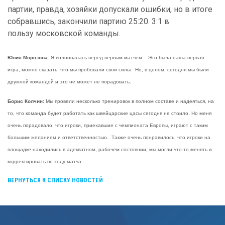
партии, правда, хозяйки допускали ошибки, но в итоге
собравшись, закончили партию 25:20. 3:1 в
пользу московской команды.
Юлия Морозова:
Я волновалась перед первым матчем... Это была наша первая
игра, можно сказать, что мы пробовали свои силы. Но, в целом, сегодня мы были
дружной командой и это не может не порадовать.
Борис Колчин:
Мы провели несколько тренировок в полном составе и надеяться, на
то, что команда будет работать как швейцарские цасы сегодня не стоило. Но меня
очень порадовало, что игроки, приехавшие с чемпионата Европы, играют с таким
большим желанием и ответственностью. Также очень понравилось, что игроки на
площадке находились в адекватном, рабочем состоянии, мы могли что-то менять и
корректировать по ходу матча.
ВЕРНУТЬСЯ К СПИСКУ НОВОСТЕЙ