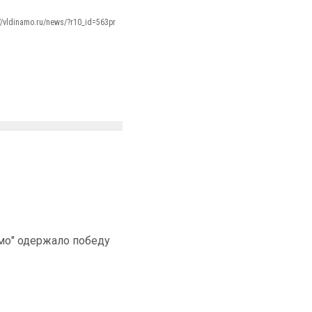
://vldinamo.ru/news/?r10_id=563pr
мо" одержало победу