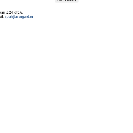
ая, д.24, стр.6.
ail:
sport@avangard.ru