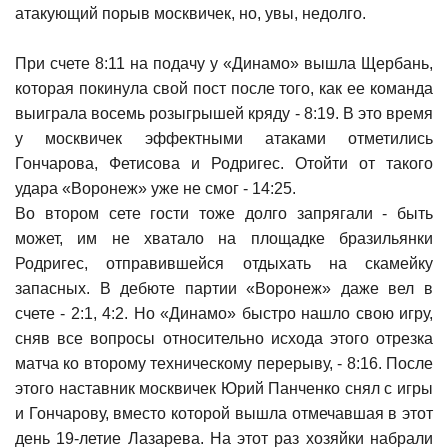
атакующий порыв москвичек, но, увы, недолго.
При счете 8:11 на подачу у «Динамо» вышла Щербань,
которая покинула свой пост после того, как ее команда
выиграла восемь розыгрышей кряду - 8:19. В это время
у москвичек эффектными атаками отметились
Гончарова, Фетисова и Родригес. Отойти от такого
удара «Воронеж» уже не смог - 14:25.
Во втором сете гости тоже долго запрягали - быть
может, им не хватало на площадке бразильянки
Родригес, отправившейся отдыхать на скамейку
запасных. В дебюте партии «Воронеж» даже вел в
счете - 2:1, 4:2. Но «Динамо» быстро нашло свою игру,
сняв все вопросы относительно исхода этого отрезка
матча ко второму техническому перерыву, - 8:16. После
этого наставник москвичек Юрий Панченко снял с игры
и Гончарову, вместо которой вышла отмечавшая в этот
день 19-летие Лазарева. На этот раз хозяйки набрали