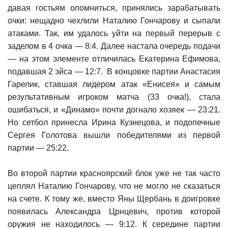
давая гостьям опомниться, принялись зарабатывать
очки: нещадно чехлили Наталию Гончарову и сыпали
атаками. Так, им удалось уйти на первый перерыв с
заделом в 4 очка — 8:4. Далее настала очередь подачи
— на этом элементе отличилась Екатерина Ефимова,
подавшая 2 эйса — 12:7. В концовке партии Анастасия
Гарелик, ставшая лидером атак «Енисея» и самым
результативным игроком матча (33 очка!), стала
ошибаться, и «Динамо» почти догнало хозяек — 23:21.
Но сетбол принесла Ирина Кузнецова, и подопечные
Сергея Голотова вышли победителями из первой
партии — 25:22.
Во второй партии красноярский блок уже не так часто
цеплял Наталию Гончарову, что не могло не сказаться
на счете. К тому же, вместо Яны Щербань в доигровке
появилась Александра Црнцевич, против которой
оружия не находилось — 9:12. К середине партии