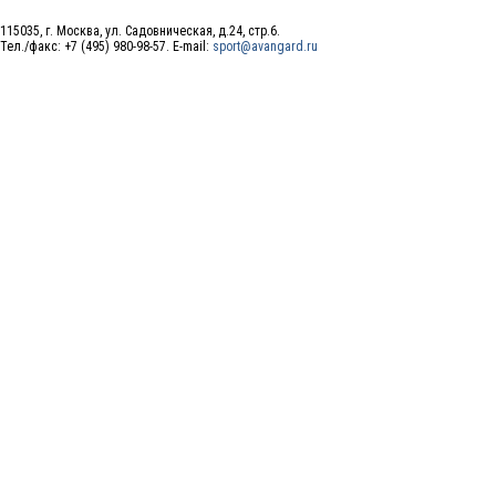
115035, г. Москва, ул. Садовническая, д.24, стр.6.
Тел./факс: +7 (495) 980-98-57. E-mail:
sport@avangard.ru