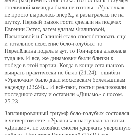
легко разгромить соперника. Но гостьи к триумфу
столичной команды были не готовы: «Уралочка»
не просто вырвалась вперёд, а разыгралась не на
шутку. Первый рывок гости сделали на подачах
Евгении Эстес, затем удачам Филиповой,
Пасынковой и Салиной стало способствовать ещё
и тотальное невезение бело-голубых: то
Перепёлкина подала в аут, то Гончарова атаковала
туда же. И все, же динамовки были близки к
победе в этой партии. Когда в конце сета шансов
выирать практически не было (21:24), ошибки
«Уралочки» было дали московским болельщикам
надежду (23:24)... И всё-таки, гостьи реализовали
последнюю атаку и оставили «Динамо» с носом.
25:23.
Запланированный триумф бело-голубых состоялся
в четвертом сете. «Уралочка» наступала на пятки
«Динамо», но хозяйки смогли удержать уверенную
победу. При атаке Гончаровой (23:21) зал