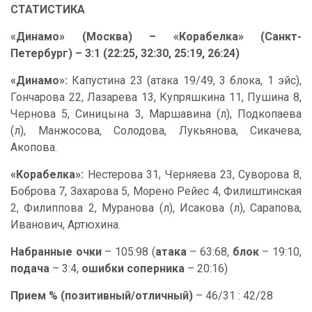
СТАТИСТИКА
«Динамо» (Москва) – «Корабелка» (Санкт-
Петербург) – 3:1 (22:25, 32:30, 25:19, 26:24)
«Динамо»:
Капустина 23 (атака 19/49, 3 блока, 1 эйс),
Гончарова 22, Лазарева 13, Купряшкина 11, Пушина 8,
Чернова 5, Синицына 3, Маршавина (л), Подкопаева
(л), Манжосова, Солодова, Лукьянова, Сикачева,
Акопова.
«Корабелка»:
Нестерова 31, Черняева 23, Суворова 8,
Боброва 7, Захарова 5, Морено Рейес 4, Филиштинская
2, Филиппова 2, Муранова (л), Исакова (л), Сарапова,
Иванович, Артюхина.
Набранные очки
– 105:98 (
атака
– 63:68,
блок
– 19:10,
подача
– 3:4,
ошибки соперника
– 20:16)
Прием % (позитивный/отличный)
– 46/31 : 42/28