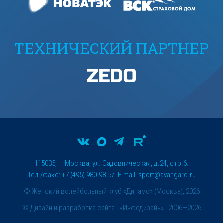
ТЕХНИЧЕСКИЙ ПАРТНЕР
115035, г. Москва, ул. Садовническая, д.24, стр.6.
Тел./факс: +7 (495) 980-98-57. E-mail:
sport@avangard.ru
© Женский волейбольный клуб «Динамо» (Москва), 2026
©
Дизайн и разработка сайта
- «Инфодизайн» , 2006—2026