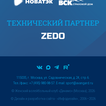
ТЕХНИЧЕСКИЙ ПАРТНЕР
115035, г. Москва, ул. Садовническая, д.24, стр.6.
Тел./факс: +7 (495) 980-98-57. E-mail:
sport@avangard.ru
© Женский волейбольный клуб «Динамо» (Москва), 2026
©
Дизайн и разработка сайта
- «Инфодизайн» , 2006—2026