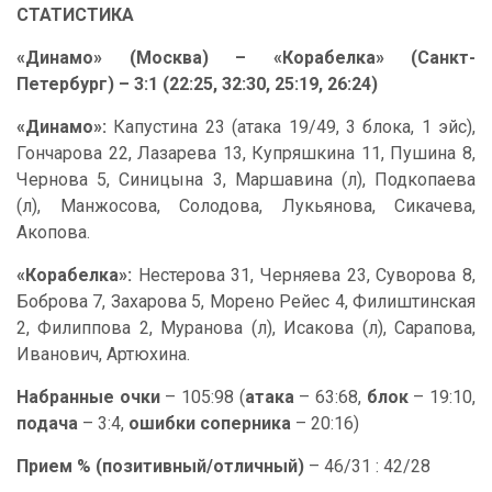
СТАТИСТИКА
«Динамо» (Москва) – «Корабелка» (Санкт-
Петербург) – 3:1 (22:25, 32:30, 25:19, 26:24)
«Динамо»:
Капустина 23 (атака 19/49, 3 блока, 1 эйс),
Гончарова 22, Лазарева 13, Купряшкина 11, Пушина 8,
Чернова 5, Синицына 3, Маршавина (л), Подкопаева
(л), Манжосова, Солодова, Лукьянова, Сикачева,
Акопова.
«Корабелка»:
Нестерова 31, Черняева 23, Суворова 8,
Боброва 7, Захарова 5, Морено Рейес 4, Филиштинская
2, Филиппова 2, Муранова (л), Исакова (л), Сарапова,
Иванович, Артюхина.
Набранные очки
– 105:98 (
атака
– 63:68,
блок
– 19:10,
подача
– 3:4,
ошибки соперника
– 20:16)
Прием % (позитивный/отличный)
– 46/31 : 42/28