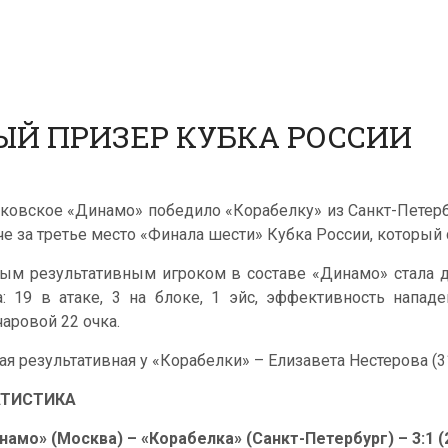
ЫЙ ПРИЗЕР КУБКА РОССИИ
ковское «Динамо» победило «Корабелку» из Санкт-Петербурга
че за третье место «Финала шести» Кубка России, который 
ым результативным игроком в составе «Динамо» стала д
а: 19 в атаке, 3 на блоке, 1 эйс, эффективность напад
чаровой 22 очка.
ая результативная у «Корабелки» – Елизавета Нестерова (31
АТИСТИКА
намо» (Москва) – «Корабелка» (Санкт-Петербург) – 3:1 (22: