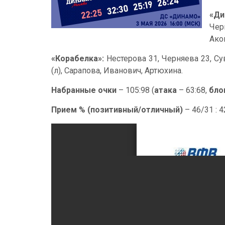
«Ди
Чер
Ако
«Корабелка»:
Нестерова 31, Черняева 23, Су
(л), Сарапова, Иванович, Артюхина.
Набранные очки
– 105:98 (
атака
– 63:68,
бло
Прием % (позитивный/отличный)
– 46/31 : 