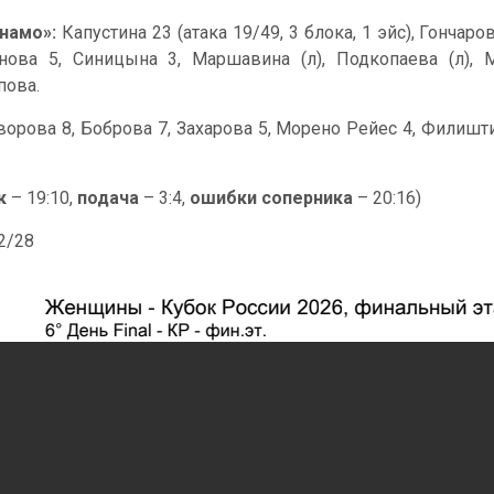
намо»:
Капустина 23 (атака 19/49, 3 блока, 1 эйс), Гончар
нова 5, Синицына 3, Маршавина (л), Подкопаева (л), М
пова.
ворова 8, Боброва 7, Захарова 5, Морено Рейес 4, Филишти
к
– 19:10,
подача
– 3:4,
ошибки соперника
– 20:16)
42/28