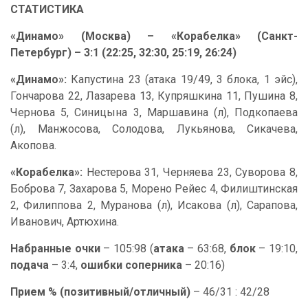
СТАТИСТИКА
«Динамо» (Москва) – «Корабелка» (Санкт-
Петербург) – 3:1 (22:25, 32:30, 25:19, 26:24)
«Динамо»:
Капустина 23 (атака 19/49, 3 блока, 1 эйс),
Гончарова 22, Лазарева 13, Купряшкина 11, Пушина 8,
Чернова 5, Синицына 3, Маршавина (л), Подкопаева
(л), Манжосова, Солодова, Лукьянова, Сикачева,
Акопова.
«Корабелка»:
Нестерова 31, Черняева 23, Суворова 8,
Боброва 7, Захарова 5, Морено Рейес 4, Филиштинская
2, Филиппова 2, Муранова (л), Исакова (л), Сарапова,
Иванович, Артюхина.
Набранные очки
– 105:98 (
атака
– 63:68,
блок
– 19:10,
подача
– 3:4,
ошибки соперника
– 20:16)
Прием % (позитивный/отличный)
– 46/31 : 42/28