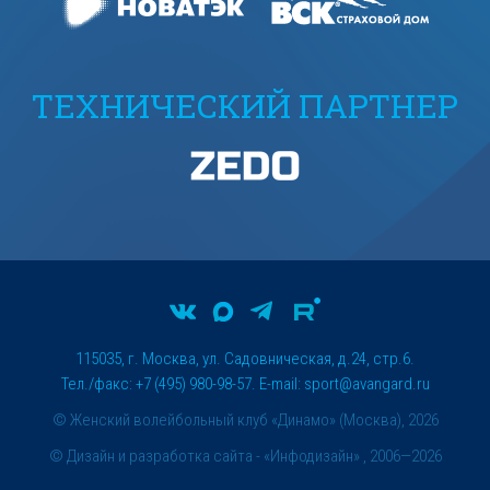
ТЕХНИЧЕСКИЙ ПАРТНЕР
115035, г. Москва, ул. Садовническая, д.24, стр.6.
Тел./факс: +7 (495) 980-98-57. E-mail:
sport@avangard.ru
© Женский волейбольный клуб «Динамо» (Москва), 2026
©
Дизайн и разработка сайта
- «Инфодизайн» , 2006—2026