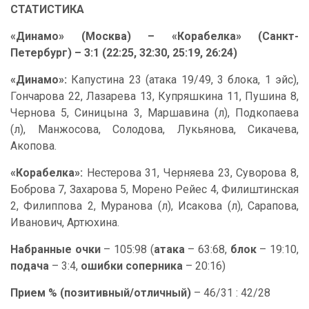
СТАТИСТИКА
«Динамо» (Москва) – «Корабелка» (Санкт-
Петербург) – 3:1 (22:25, 32:30, 25:19, 26:24)
«Динамо»:
Капустина 23 (атака 19/49, 3 блока, 1 эйс),
Гончарова 22, Лазарева 13, Купряшкина 11, Пушина 8,
Чернова 5, Синицына 3, Маршавина (л), Подкопаева
(л), Манжосова, Солодова, Лукьянова, Сикачева,
Акопова.
«Корабелка»:
Нестерова 31, Черняева 23, Суворова 8,
Боброва 7, Захарова 5, Морено Рейес 4, Филиштинская
2, Филиппова 2, Муранова (л), Исакова (л), Сарапова,
Иванович, Артюхина.
Набранные очки
– 105:98 (
атака
– 63:68,
блок
– 19:10,
подача
– 3:4,
ошибки соперника
– 20:16)
Прием % (позитивный/отличный)
– 46/31 : 42/28