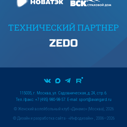
ТЕХНИЧЕСКИЙ ПАРТНЕР
115035, г. Москва, ул. Садовническая, д.24, стр.6.
Тел./факс: +7 (495) 980-98-57. E-mail:
sport@avangard.ru
© Женский волейбольный клуб «Динамо» (Москва), 2026
©
Дизайн и разработка сайта
- «Инфодизайн» , 2006—2026