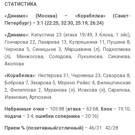
СТАТИСТИКА
«Динамо» (Москва) – «Корабелка» (Санкт-
Петербург) – 3:1 (22:25, 32:30, 25:19, 26:24)
«Динамо»:
Капустина 23 (атака 19/49, 3 блока, 1 эйс),
Гончарова 22, Лазарева 13, Купряшкина 11, Пушина 8,
Чернова 5, Синицына 3, Маршавина (л), Подкопаева
(л), Манжосова, Солодова, Лукьянова, Сикачева,
Акопова.
«Корабелка»:
Нестерова 31, Черняева 23, Суворова 8,
Боброва 7, Захарова 5, Морено Рейес 4, Филиштинская
2, Филиппова 2, Муранова (л), Исакова (л), Сарапова,
Иванович, Артюхина.
Набранные очки
– 105:98 (
атака
– 63:68,
блок
– 19:10,
подача
– 3:4,
ошибки соперника
– 20:16)
Прием % (позитивный/отличный)
– 46/31 : 42/28