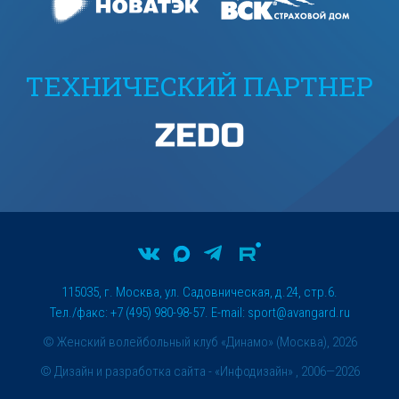
ТЕХНИЧЕСКИЙ ПАРТНЕР
115035, г. Москва, ул. Садовническая, д.24, стр.6.
Тел./факс: +7 (495) 980-98-57. E-mail:
sport@avangard.ru
© Женский волейбольный клуб «Динамо» (Москва), 2026
©
Дизайн и разработка сайта
- «Инфодизайн» , 2006—2026