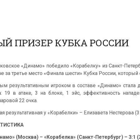
ЫЙ ПРИЗЕР КУБКА РОССИИ
ковское «Динамо» победило «Корабелку» из Санкт-Петербурга
че за третье место «Финала шести» Кубка России, который 
ым результативным игроком в составе «Динамо» стала д
а: 19 в атаке, 3 на блоке, 1 эйс, эффективность напад
чаровой 22 очка.
ая результативная у «Корабелки» – Елизавета Нестерова (31
АТИСТИКА
намо» (Москва) – «Корабелка» (Санкт-Петербург) – 3:1 (22: