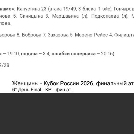
намо»:
Капустина 23 (атака 19/49, 3 блока, 1 эйс), Гончар
нова 5, Синицына 3, Маршавина (л), Подкопаева (л), М
пова.
ворова 8, Боброва 7, Захарова 5, Морено Рейес 4, Филишти
к
– 19:10,
подача
– 3:4,
ошибки соперника
– 20:16)
42/28