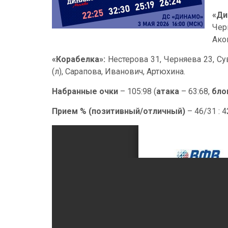
«Ди
Чер
Ако
«Корабелка»:
Нестерова 31, Черняева 23, Су
(л), Сарапова, Иванович, Артюхина.
Набранные очки
– 105:98 (
атака
– 63:68,
бло
Прием % (позитивный/отличный)
– 46/31 : 