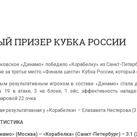
ЫЙ ПРИЗЕР КУБКА РОССИИ
ковское «Динамо» победило «Корабелку» из Санкт-Петербурга
че за третье место «Финала шести» Кубка России, который 
ым результативным игроком в составе «Динамо» стала д
а: 19 в атаке, 3 на блоке, 1 эйс, эффективность напад
чаровой 22 очка.
ая результативная у «Корабелки» – Елизавета Нестерова (31
АТИСТИКА
намо» (Москва) – «Корабелка» (Санкт-Петербург) – 3:1 (22: