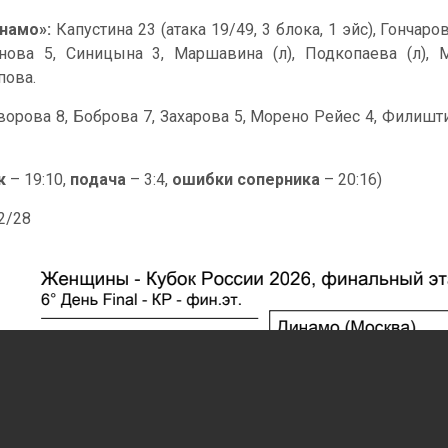
намо»:
Капустина 23 (атака 19/49, 3 блока, 1 эйс), Гончар
нова 5, Синицына 3, Маршавина (л), Подкопаева (л), М
пова.
ворова 8, Боброва 7, Захарова 5, Морено Рейес 4, Филишти
к
– 19:10,
подача
– 3:4,
ошибки соперника
– 20:16)
42/28