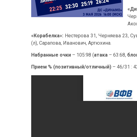
«Ди
Чер
Ако
«Корабелка»:
Нестерова 31, Черняева 23, Су
(л), Сарапова, Иванович, Артюхина.
Набранные очки
– 105:98 (
атака
– 63:68,
бло
Прием % (позитивный/отличный)
– 46/31 : 