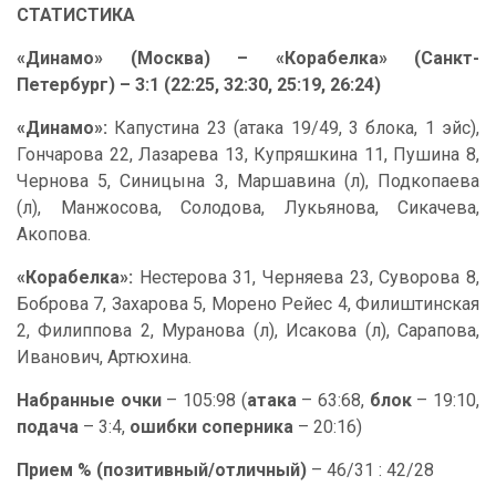
СТАТИСТИКА
«Динамо» (Москва) – «Корабелка» (Санкт-
Петербург) – 3:1 (22:25, 32:30, 25:19, 26:24)
«Динамо»:
Капустина 23 (атака 19/49, 3 блока, 1 эйс),
Гончарова 22, Лазарева 13, Купряшкина 11, Пушина 8,
Чернова 5, Синицына 3, Маршавина (л), Подкопаева
(л), Манжосова, Солодова, Лукьянова, Сикачева,
Акопова.
«Корабелка»:
Нестерова 31, Черняева 23, Суворова 8,
Боброва 7, Захарова 5, Морено Рейес 4, Филиштинская
2, Филиппова 2, Муранова (л), Исакова (л), Сарапова,
Иванович, Артюхина.
Набранные очки
– 105:98 (
атака
– 63:68,
блок
– 19:10,
подача
– 3:4,
ошибки соперника
– 20:16)
Прием % (позитивный/отличный)
– 46/31 : 42/28