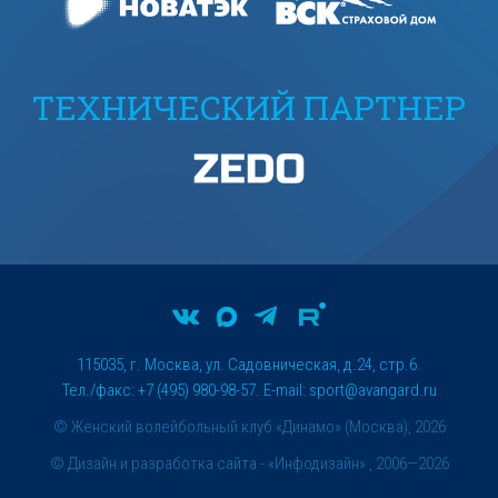
ТЕХНИЧЕСКИЙ ПАРТНЕР
115035, г. Москва, ул. Садовническая, д.24, стр.6.
Тел./факс: +7 (495) 980-98-57. E-mail:
sport@avangard.ru
© Женский волейбольный клуб «Динамо» (Москва), 2026
©
Дизайн и разработка сайта
- «Инфодизайн» , 2006—2026