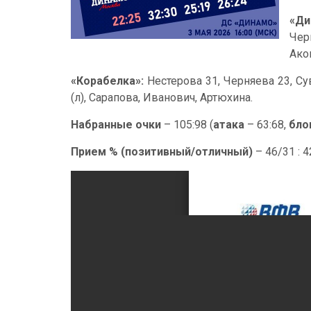
«Ди
Чер
Ако
«Корабелка»:
Нестерова 31, Черняева 23, Су
(л), Сарапова, Иванович, Артюхина.
Набранные очки
– 105:98 (
атака
– 63:68,
бло
Прием % (позитивный/отличный)
– 46/31 : 