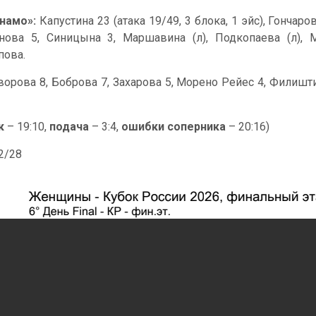
намо»:
Капустина 23 (атака 19/49, 3 блока, 1 эйс), Гончар
нова 5, Синицына 3, Маршавина (л), Подкопаева (л), М
пова.
ворова 8, Боброва 7, Захарова 5, Морено Рейес 4, Филишти
к
– 19:10,
подача
– 3:4,
ошибки соперника
– 20:16)
42/28