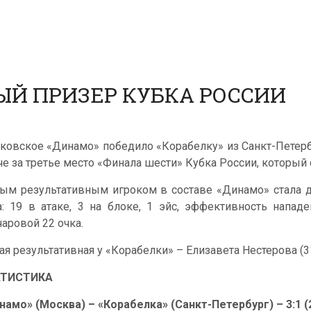
ЫЙ ПРИЗЕР КУБКА РОССИИ
ковское «Динамо» победило «Корабелку» из Санкт-Петербурга
че за третье место «Финала шести» Кубка России, который 
ым результативным игроком в составе «Динамо» стала д
а: 19 в атаке, 3 на блоке, 1 эйс, эффективность напад
чаровой 22 очка.
ая результативная у «Корабелки» – Елизавета Нестерова (31
АТИСТИКА
намо» (Москва) – «Корабелка» (Санкт-Петербург) – 3:1 (22: