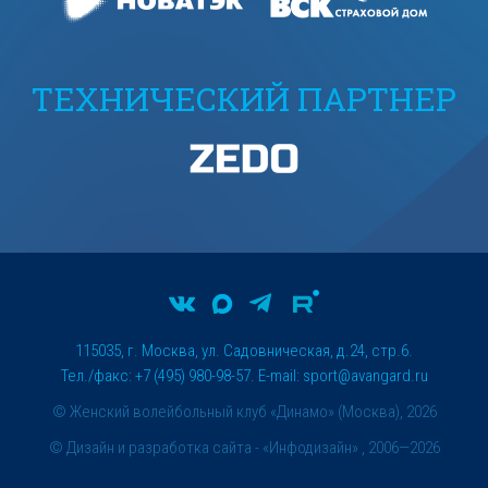
ТЕХНИЧЕСКИЙ ПАРТНЕР
115035, г. Москва, ул. Садовническая, д.24, стр.6.
Тел./факс: +7 (495) 980-98-57. E-mail:
sport@avangard.ru
© Женский волейбольный клуб «Динамо» (Москва), 2026
©
Дизайн и разработка сайта
- «Инфодизайн» , 2006—2026