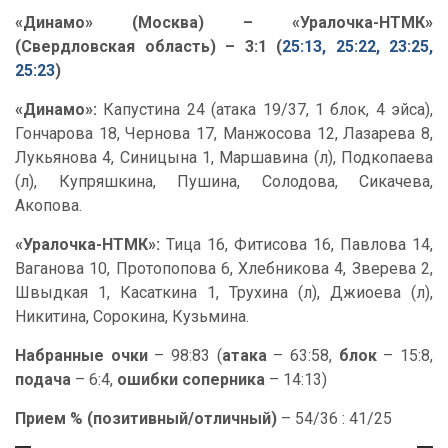
«Динамо» (Москва) – «Уралочка-НТМК»
(Свердловская область) – 3:1 (
25:13, 25:22, 23:25,
25:23
)
«Динамо»:
Капустина 24 (атака 19/37, 1 блок, 4 эйса),
Гончарова 18, Чернова 17, Манжосова 12, Лазарева 8,
Лукьянова 4, Синицына 1, Маршавина (л), Подкопаева
(л), Купряшкина, Пушина, Солодова, Сикачева,
Акопова.
«Уралочка-НТМК»:
Тица 16, Фитисова 16, Павлова 14,
Ваганова 10, Протопопова 6, Хлебникова 4, Зверева 2,
Швыдкая 1, Касаткина 1, Трухина (л), Джиоева (л),
Никитина, Сорокина, Кузьмина.
Набранные очки
– 98:83 (
атака
– 63:58,
блок
– 15:8,
подача
– 6:4,
ошибки соперника
– 14:13)
Прием % (позитивный/отличный)
– 54/36 : 41/25