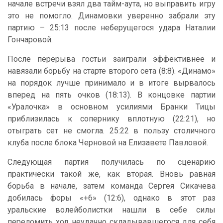
начале встречи взял два тайм-аута, но выправить игру
это не помогло. Динамовки уверенно забрали эту
партию – 25:13 после неберущегося удара Наталии
Гончаровой.
После перерыва гостьи заиграли эффективнее и
навязали борьбу на старте второго сета (8:8). «Динамо»
на порядок лучше принимало и в итоге вырвалось
вперед на пять очков (18:13). В концовке партии
«Уралочка» в основном усилиями Бранки Тицы
приблизилась к сопернику вплотную (22:21), но
отыграть сет не смогла. 25:22 в пользу столичного
клуба после блока Черновой на Елизавете Павловой.
Следующая партия получилась по сценарию
практически такой же, как вторая. Вновь равная
борьба в начале, затем команда Сергея Сикачева
добилась форы «+6» (12:6), однако в этот раз
уральские волейболистки нашли в себе силы
переломить ход неудачно складывавшегося для себя