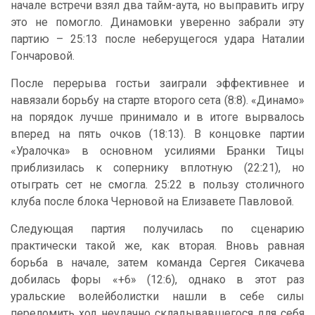
начале встречи взял два тайм-аута, но выправить игру
это не помогло. Динамовки уверенно забрали эту
партию – 25:13 после неберущегося удара Наталии
Гончаровой.
После перерыва гостьи заиграли эффективнее и
навязали борьбу на старте второго сета (8:8). «Динамо»
на порядок лучше принимало и в итоге вырвалось
вперед на пять очков (18:13). В концовке партии
«Уралочка» в основном усилиями Бранки Тицы
приблизилась к сопернику вплотную (22:21), но
отыграть сет не смогла. 25:22 в пользу столичного
клуба после блока Черновой на Елизавете Павловой.
Следующая партия получилась по сценарию
практически такой же, как вторая. Вновь равная
борьба в начале, затем команда Сергея Сикачева
добилась форы «+6» (12:6), однако в этот раз
уральские волейболистки нашли в себе силы
переломить ход неудачно складывавшегося для себя