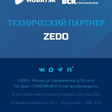
ТЕХНИЧЕСКИЙ ПАРТНЕР
115035, г. Москва, ул. Садовническая, д.24, стр.6.
Тел./факс: +7 (495) 980-98-57. E-mail:
sport@avangard.ru
© Женский волейбольный клуб «Динамо» (Москва), 2026
©
Дизайн и разработка сайта
- «Инфодизайн» , 2006—2026