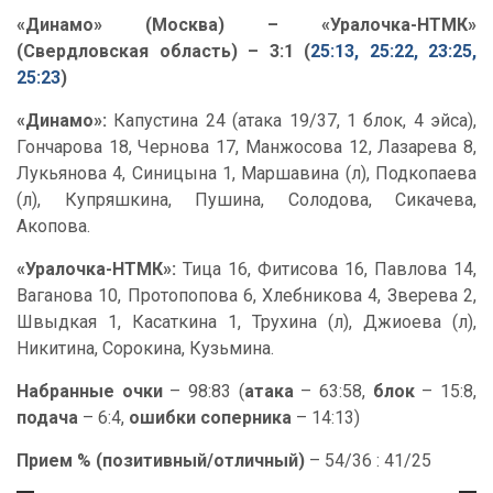
«Динамо» (Москва) – «Уралочка-НТМК»
(Свердловская область) – 3:1 (
25:13, 25:22, 23:25,
25:23
)
«Динамо»:
Капустина 24 (атака 19/37, 1 блок, 4 эйса),
Гончарова 18, Чернова 17, Манжосова 12, Лазарева 8,
Лукьянова 4, Синицына 1, Маршавина (л), Подкопаева
(л), Купряшкина, Пушина, Солодова, Сикачева,
Акопова.
«Уралочка-НТМК»:
Тица 16, Фитисова 16, Павлова 14,
Ваганова 10, Протопопова 6, Хлебникова 4, Зверева 2,
Швыдкая 1, Касаткина 1, Трухина (л), Джиоева (л),
Никитина, Сорокина, Кузьмина.
Набранные очки
– 98:83 (
атака
– 63:58,
блок
– 15:8,
подача
– 6:4,
ошибки соперника
– 14:13)
Прием % (позитивный/отличный)
– 54/36 : 41/25