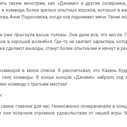
ть таким монстрам, как «Динамо» и другие соперники,
в в команде, более зрелых опытных игроков, которые в в
рова, Анна Подкопаева, когда она поднимает мячи. Такие и
 уже прыгнула выше головы. Они дали всё, что могли. П
дов в хороший волейбол. Где-то не хватает характера, кото
роки сделают выводы, станут более опытными и начнут в 
командой в моем списке. Я рассчитывал, что Казань буд
 силу команды. В конце концов «Динамо» набрало ход в
ляю команду с третьим местом!
»:
то самое главное для нас. Немножечко понервничали в кон
то они получили огромное удовольствие от нашей игры. 