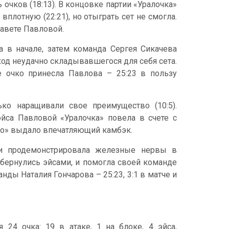
очков (18:13). В концовке партии «Уралочка»
плотную (22:21), но отыграть сет не смогла.
завете Павловой.
а в начале, затем команда Сергея Сикачева
ход неудачно складывавшегося для себя сета.
е очко принесла Павлова – 25:23 в пользу
ько наращивали свое преимущество (10:5).
эйса Павловой «Уралочка» повела в счете с
амо» выдало впечатляющий камбэк.
 и продемонстрировала железные нервы в
бернулись эйсами, и помогла своей команде
ды Наталия Гончарова – 25:23, 3:1 в матче и
24 очка: 19 в атаке, 1 на блоке, 4 эйса,