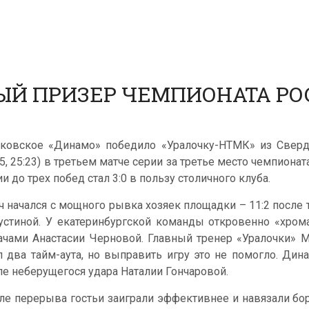
ЫЙ ПРИЗЕР ЧЕМПИОНАТА РО
ковское «Динамо» победило «Уралочку-НТМК» из Свердлов
25, 25:23) в третьем матче серии за третье место чемпиона
и до трех побед стал 3:0 в пользу столичного клуба.
ч начался с мощного рывка хозяек площадки – 11:2 после 
устиной. У екатеринбургской команды откровенно «хрома
ачами Анастасии Черновой. Главный тренер «Уралочки» 
л два тайм-аута, но выправить игру это не помогло. Дин
ле неберущегося удара Наталии Гончаровой.
ле перерыва гостьи заиграли эффективнее и навязали борьб