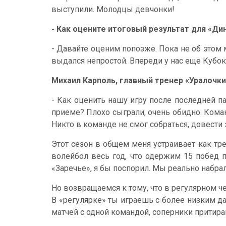
выступили. Молодцы девчонки!
- Как оцените итоговый результат для «Ди
- Давайте оценим попозже. Пока не об этом
выдался непростой. Впереди у нас еще Кубок
Михаил Карполь, главный тренер «Уралочк
- Как оценить нашу игру после последней па
приеме? Плохо сыграли, очень обидно. Команд
Никто в команде не смог собраться, довести э
Этот сезон в общем меня устраивает как тре
волейбол весь год, что одержим 15 побед 
«Заречье», я бы поспорил. Мы реально набра
Но возвращаемся к тому, что в регулярном че
В «регулярке» ты играешь с более низким д
матчей с одной командой, соперники притираю