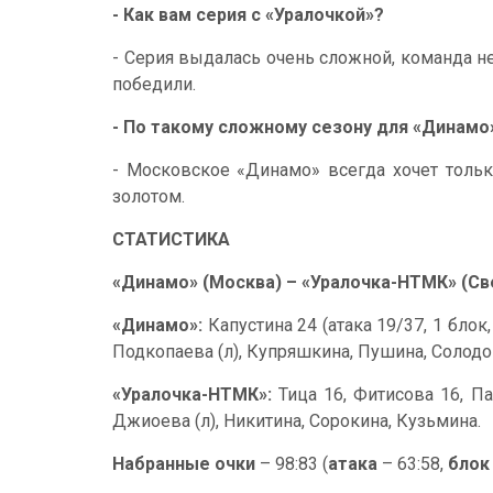
- Как вам серия с «Уралочкой»?
- Серия выдалась очень сложной, команда н
победили.
- По такому сложному сезону для «Динамо
- Московское «Динамо» всегда хочет толь
золотом.
СТАТИСТИКА
«Динамо» (Москва) – «Уралочка-НТМК» (Све
«Динамо»:
Капустина 24 (атака 19/37, 1 блок
Подкопаева (л), Купряшкина, Пушина, Солодо
«Уралочка-НТМК»:
Тица 16, Фитисова 16, Па
Джиоева (л), Никитина, Сорокина, Кузьмина.
Набранные очки
– 98:83 (
атака
– 63:58,
блок