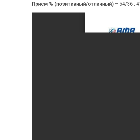
Прием % (позитивный/отличный)
– 54/36 : 