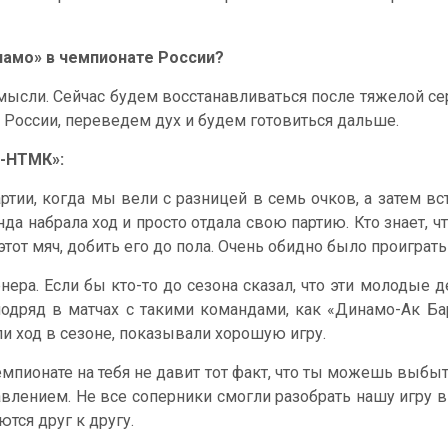
намо» в чемпионате России?
 мысли. Сейчас будем восстанавливаться после тяжелой 
 России, переведем дух и будем готовиться дальше.
и-НТМК»:
ртии, когда мы вели с разницей в семь очков, а затем вс
а набрала ход и просто отдала свою партию. Кто знает, ч
тот мяч, добить его до пола. Очень обидно было проиграть 
нера. Если бы кто-то до сезона сказал, что эти молодые
подряд в матчах с такими командами, как «Динамо-Ак Бар
ли ход в сезоне, показывали хорошую игру.
мпионате на тебя не давит тот факт, что ты можешь выбыть
авлением. Не все соперники смогли разобрать нашу игру в
тся друг к другу.