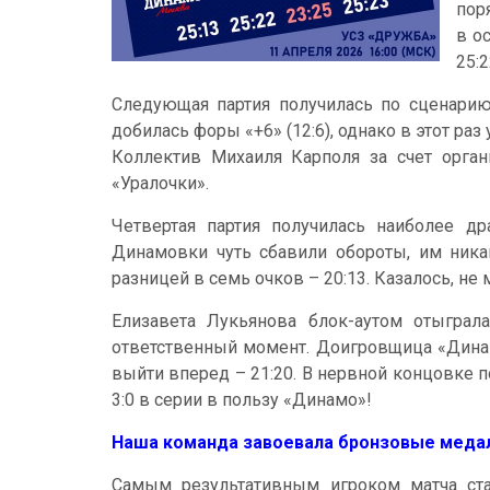
пор
в о
25:
Следующая партия получилась по сценарию 
добилась форы «+6» (12:6), однако в этот р
Коллектив Михаиля Карполя за счет орган
«Уралочки».
Четвертая партия получилась наиболее др
Динамовки чуть сбавили обороты, им никак
разницей в семь очков – 20:13. Казалось, н
Елизавета Лукьянова блок-аутом отыгра
ответственный момент. Доигровщица «Динам
выйти вперед – 21:20. В нервной концовке п
3:0 в серии в пользу «Динамо»!
Наша команда завоевала бронзовые медал
Самым результативным игроком матча стал