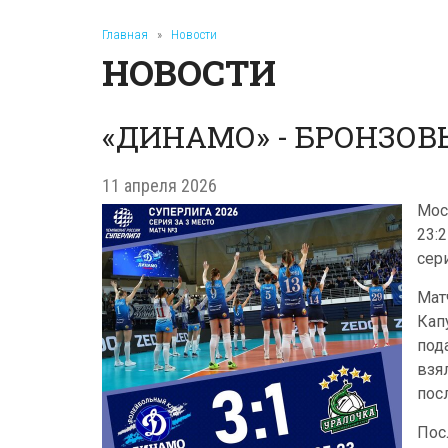
Главная
»
Новости
НОВОСТИ
«ДИНАМО» - БРОНЗОВ
11 апреля 2026
Мос
23:
сери
Мат
Кап
под
взя
пос
Пос