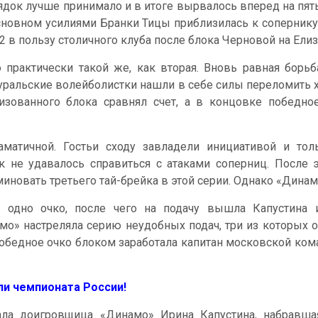
ядок лучше принимало и в итоге вырвалось вперед на пять 
сновном усилиями Бранки Тицы приблизилась к сопернику в
22 в пользу столичного клуба после блока Черновой на Ели
практически такой же, как вторая. Вновь равная борьб
аз уральские волейболистки нашли в себе силы переломить 
изованного блока сравнял счет, а в концовке победно
аматичной. Гостьи сходу завладели инициативой и тол
 не удавалось справиться с атаками соперниц. После 
е миновать третьего тай-брейка в этой серии. Однако «Дин
ла одно очко, после чего на подачу вышла Капустина
о» настреляла серию неудобных подач, три из которых о
обедное очко блоком заработала капитан московской коман
и чемпионата России!
а доигровщица «Динамо» Ирина Капустина, набравшая 