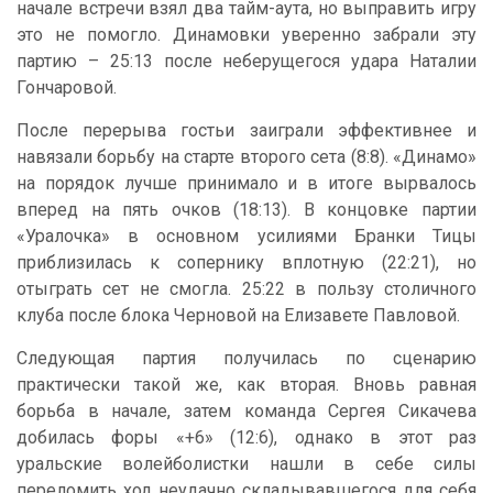
начале встречи взял два тайм-аута, но выправить игру
это не помогло. Динамовки уверенно забрали эту
партию – 25:13 после неберущегося удара Наталии
Гончаровой.
После перерыва гостьи заиграли эффективнее и
навязали борьбу на старте второго сета (8:8). «Динамо»
на порядок лучше принимало и в итоге вырвалось
вперед на пять очков (18:13). В концовке партии
«Уралочка» в основном усилиями Бранки Тицы
приблизилась к сопернику вплотную (22:21), но
отыграть сет не смогла. 25:22 в пользу столичного
клуба после блока Черновой на Елизавете Павловой.
Следующая партия получилась по сценарию
практически такой же, как вторая. Вновь равная
борьба в начале, затем команда Сергея Сикачева
добилась форы «+6» (12:6), однако в этот раз
уральские волейболистки нашли в себе силы
переломить ход неудачно складывавшегося для себя