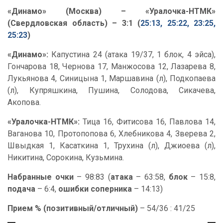
«Динамо» (Москва) – «Уралочка-НТМК»
(Свердловская область) – 3:1 (
25:13, 25:22, 23:25,
25:23
)
«Динамо»:
Капустина 24 (атака 19/37, 1 блок, 4 эйса),
Гончарова 18, Чернова 17, Манжосова 12, Лазарева 8,
Лукьянова 4, Синицына 1, Маршавина (л), Подкопаева
(л), Купряшкина, Пушина, Солодова, Сикачева,
Акопова.
«Уралочка-НТМК»:
Тица 16, Фитисова 16, Павлова 14,
Ваганова 10, Протопопова 6, Хлебникова 4, Зверева 2,
Швыдкая 1, Касаткина 1, Трухина (л), Джиоева (л),
Никитина, Сорокина, Кузьмина.
Набранные очки
– 98:83 (
атака
– 63:58,
блок
– 15:8,
подача
– 6:4,
ошибки соперника
– 14:13)
Прием % (позитивный/отличный)
– 54/36 : 41/25