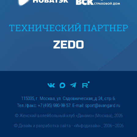
ТЕХНИЧЕСКИЙ ПАРТНЕР
115035, г. Москва, ул. Садовническая, д.24, стр.6.
Тел./факс: +7 (495) 980-98-57. E-mail:
sport@avangard.ru
© Женский волейбольный клуб «Динамо» (Москва), 2026
©
Дизайн и разработка сайта
- «Инфодизайн» , 2006—2026