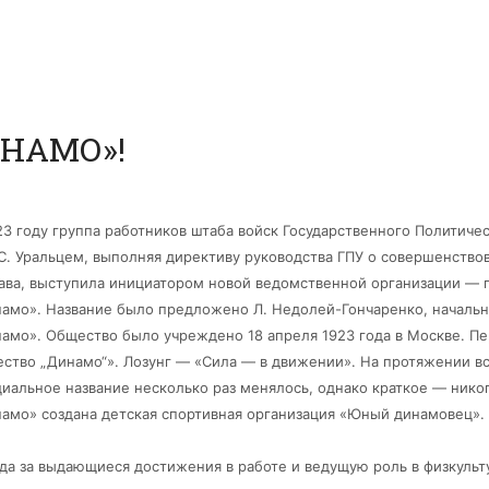
ИНАМО»!
23 году группа работников штаба войск Государственного Политичес
С.
Уральцем, выполняя директиву руководства ГПУ о совершенствов
ава, выступила инициатором новой ведомственной организации — 
амо». Название было предложено Л. Недолей-Гончаренко, начальн
амо». Общество было учреждено 18 апреля 1923 года в Москве. П
ство „Динамо“». Лозунг — «Сила — в движении». На протяжении в
иальное название несколько раз менялось, однако краткое — нико
амо» создана детская спортивная организация «Юный динамовец».
ода за выдающиеся достижения в работе и ведущую роль в физкул