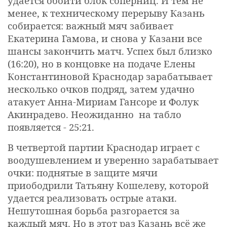
удается обойти блок соперниц. И тем не
менее, к техническому перерыву Казань
собирается: важный мяч забивает
Екатерина Гамова, и снова у Казани все
шансы закончить матч. Успех был близко
(16:20), но в концовке на подаче Елены
Константиновой Краснодар зарабатывает
несколько очков подряд, затем удачно
атакует Анна-Мириам Гансоре и Фолук
Акинрадево. Неожиданно на табло
появляется - 25:21.
В четвертой партии Краснодар играет с
воодушевлением и уверенно зарабатывает
очки: поднятые в защите мячи
приободрили Татьяну Кошелеву, которой
удается реализовать острые атаки.
Нешутошная борьба разгорается за
каждый мяч. Но в этот раз Казань всё же