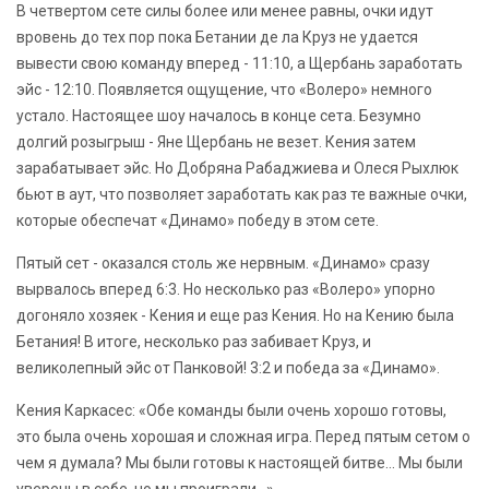
В четвертом сете силы более или менее равны, очки идут
вровень до тех пор пока Бетании де ла Круз не удается
вывести свою команду вперед - 11:10, а Щербань заработать
эйс - 12:10. Появляется ощущение, что «Волеро» немного
устало. Настоящее шоу началось в конце сета. Безумно
долгий розыгрыш - Яне Щербань не везет. Кения затем
зарабатывает эйс. Но Добряна Рабаджиева и Олеся Рыхлюк
бьют в аут, что позволяет заработать как раз те важные очки,
которые обеспечат «Динамо» победу в этом сете.
Пятый сет - оказался столь же нервным. «Динамо» сразу
вырвалось вперед 6:3. Но несколько раз «Волеро» упорно
догоняло хозяек - Кения и еще раз Кения. Но на Кению была
Бетания! В итоге, несколько раз забивает Круз, и
великолепный эйс от Панковой! 3:2 и победа за «Динамо».
Кения Каркасес: «Обе команды были очень хорошо готовы,
это была очень хорошая и сложная игра. Перед пятым сетом о
чем я думала? Мы были готовы к настоящей битве... Мы были