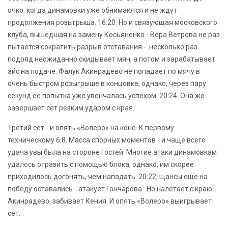
очко, когда динамовки уже обнимаются и не ждут
продолжения розыгрыша. 16:20. Но и связующая московского
клуба, вышедшая на замену Косьяненко - Вера Ветрова не раз
пытается сократить разрыв отставания - несколько раз
подряд неожиданно скидывает мяч, а потом и зарабатывает
эйс на подаче. Фалук Акинрадево не попадает по мячу в
очень быстром розыгрыше в концовке, однако, через пару
секунд ее попытка уже увенчалась успехом. 20:24. Она же
завершает сет резким ударом с края.
Третий сет - и опять «Волеро» на коне. К первому
техническому 6:8. Масса спорных моментов - и чаще всего
удача увы была на стороне гостей. Многие атаки динамовкам
удалось отразить с помощью блока, однако, им скорее
приходилось догонять, чем нападать. 20:22, щансы еще на
победу оставались - атакует Гончарова. Но налетает с краю
Акинрадево, забивает Кения. И опять «Волеро» выигрывает
сет.