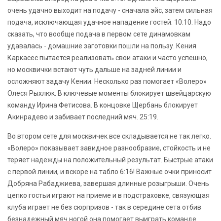
очень удачно выходит на подачу - сначала эйс, затем сильная
подача, исключающая удачное нападение гостей. 10:10. Надо
сказать, что вообще подача в первом сете динамовкам
удавалась - домашние заготовки пошли на пользу. Кения
Каркасес пытается реализовать свои атаки и часто успешно,
но москвички встают чуть дальше на задней линии и
осложняют задачу Кении. Несколько раз помогает «Волеро»
Олеся Рыхлюк. В ключевые моменты блокирует швейцарскую
команду Ирина Фетисова. В концовке Щербань блокирует
Акинрадево и забивает последний мяч. 25:19.
Во втором сете для москвичек все складывается не так легко.
«Волеро» показывает завидное разнообразие, стойкость и не
теряет надежды на положительный результат. Быстрые атаки
с первой линии, и вскоре на табло 6:16! Важные очки приносит
Добряна Рабаджиева, завершая длинные розыгрыши. Очень
цепко гостьи играют на приеме и в подстраховке, связующая
клуба играет не без сюрпризов - так в середине сета отбив
безнадежный мяч ногой она помогает выиграть команде