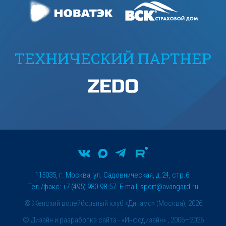
ТЕХНИЧЕСКИЙ ПАРТНЕР
115035, г. Москва, ул. Садовническая, д.24, стр.6.
Тел./факс: +7 (495) 980-98-57. E-mail:
sport@avangard.ru
© Женский волейбольный клуб «Динамо» (Москва), 2026
©
Дизайн и разработка сайта
- «Инфодизайн» , 2006—2026