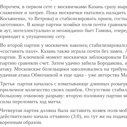
Впрочем, в первом сете с москвичками Казань сразу вырв
слаженнее и хитрее. Пока москвички пытались наладить 
Косьяненко, то Ветрова) и стабилизировать прием, гос
заготовки». В конце партии хозяйки поля почти сравняли
в аут, интеллектуально и неожиданно бьет Гамова, очер
приводит к упущенному сету.
Во второй партии у москвичек наконец стабилизировалс
«составить пазл». Казань также играла почти без замен. 
партии. В ключевой момент москвички заблокировали Ек
партию сравняли счет. Затем удачно забила Бородакова, 
атаку. Московские болельщики заволновались на трибуна
удачная атака Обмочаевой и еще одна - уже авторства М
Третья партия началась с изматывающе длинных розыгр
приличное количество своих ошибок. Отсутствие стабил
большому очковому разрыву: вторую половину партии мо
силы переломить ход матча.
Четвертая партия должна была заставить хозяек поля м
действительно начала отчаянно (3:0), но тут же на под
коренным образом.