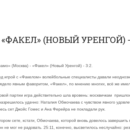
«ФАКЕЛ» (НОВЫЙ УРЕНГОЙ) - 
амо» (Москва) - «Факел» (Новый Уренгой) - 3:2.
д игрой с «Факелом» волейбольные специалисты давали неоднозна
ядело явным фаворитом, «Факел», по мнению многих, всё же име
рвой партии игра действительно шла вровень: москвичкам пришло
разрешилось удачно: Наталия Обмочаева с чувством явного удовле
весь сет Джойс Гомес и Ана Ферейра не покладали рук.
тором сете, кстати, Обмочаева, которой вновь довелось завершить
 он не мог не радовать. 25:11, конечно, высветилось неслучайно: 