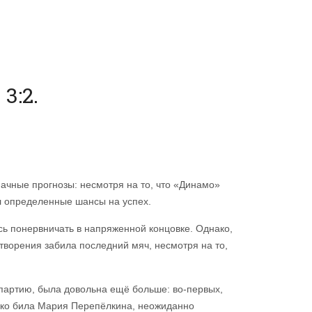
3:2.
чные прогнозы: несмотря на то, что «Динамо»
л определенные шансы на успех.
сь понервничать в напряженной концовке. Однако,
творения забила последний мяч, несмотря на то,
 партию, была довольна ещё больше: во-первых,
резко била Мария Перепёлкина, неожиданно