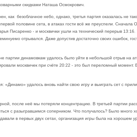
коварными скидками Наташа Осмокрович.
окоен, как безоблачное небо, однако, третья партия оказалась не т
ервой половине сета, в атаках гости всё же преуспели. Сначала 
арья Писаренко - и москвички ушли на технический перерыв 13:16.
еминуемо отрывался. Даже допустив достаточно своих ошибок, гос
не партии динамовкам удалось было уйти в небольшой отрыв на ата
ровали москвичек при счёте 20:22 - это был переломный момент. Е
я: «Динамо» удалось вновь найти свою игру и выиграть сет с прили
рной, после неё мы потеряли концентрацию. В третьей партии расс
иться с разыгравшимся соперником. Что получалось? Было много х
авали в первых двух сетах, организация игры была на хорошем уро