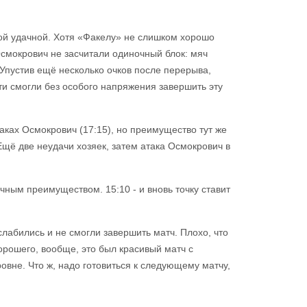
акой удачной. Хотя «Факелу» не слишком хорошо
Осмокрович не засчитали одиночный блок: мяч
 Упустив ещё несколько очков после перерыва,
ти смогли без особого напряжения завершить эту
ках Осмокрович (17:15), но преимущество тут же
щё две неудачи хозяек, затем атака Осмокрович в
чным преимуществом. 15:10 - и вновь точку ставит
лабились и не смогли завершить матч. Плохо, что
орошего, вообще, это был красивый матч с
вне. Что ж, надо готовиться к следующему матчу,