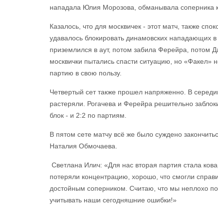
нападала Юлия Морозова, обманывала соперника 
Казалось, что для москвичек - этот матч, также сп
удавалось блокировать динамовских нападающих в п
приземлился в аут, потом забила Ферейра, потом Д
москвички пытались спасти ситуацию, но «Факел» н
партию в свою пользу.
Четвертый сет также прошел напряженно. В середи
растеряли. Рогачева и Ферейра решительно заблоки
блок - и 2:2 по партиям.
В пятом сете матчу всё же было суждено закончитьс
Наталия Обмочаева.
Светлана Илич: «Для нас вторая партия стала кова
потеряли концентрацию, хорошо, что смогли справ
достойным соперником. Считаю, что мы неплохо под
учитывать наши сегодняшние ошибки!»