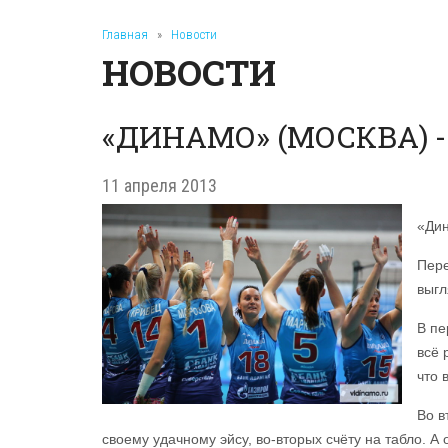
Главная
»
Новости
НОВОСТИ
«ДИНАМО» (МОСКВА) - 
11 апреля 2013
«Дин
Пере
выгл
В пе
всё 
что 
Во в
своему удачному эйсу, во-вторых счёту на табло. А