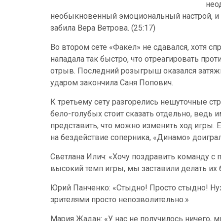
нео
необыкновенный эмоциональный настрой, и к
забила Вера Ветрова. (25:17)
Во втором сете «Факел» не сдавался, хотя сп
нападала так быстро, что отреагировать прот
отрыв. Последний розыгрыш оказался затяжн
ударом закончила Саня Попович.
К третьему сету разгорелись нешуточные стр
бело-голубых стоит сказать отдельно, ведь 
представить, что можно изменить ход игры. Ес
на бездействие соперника, «Динамо» доиграл
Светлана Илич: «Хочу поздравить команду с п
высокий темп игры, мы заставили делать их
Юрий Панченко: «Стыдно! Просто стыдно! Нуж
зрителями просто непозволительно.»
Мария Жадан: «У нас не получилось ничего, 