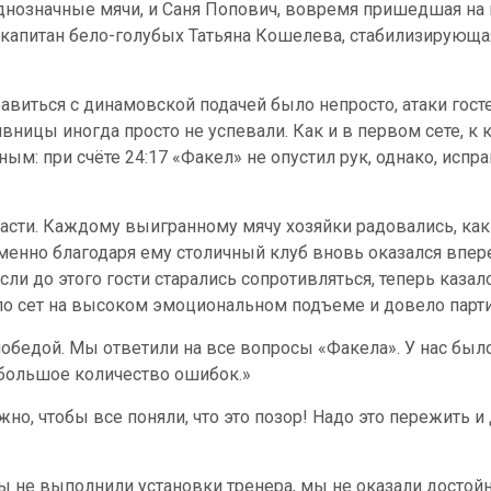
днозначные мячи, и Саня Попович, вовремя пришедшая на
апитан бело-голубых Татьяна Кошелева, стабилизирующая
равиться с динамовской подачей было непросто, атаки гост
ивницы иногда просто не успевали. Как и в первом сете, 
ым: при счёте 24:17 «Факел» не опустил рук, однако, исп
асти. Каждому выигранному мячу хозяйки радовались, как
именно благодаря ему столичный клуб вновь оказался впере
ли до этого гости старались сопротивляться, теперь казало
о сет на высоком эмоциональном подъеме и довело партию
обедой. Мы ответили на все вопросы «Факела». У нас было
 большое количество ошибок.»
но, чтобы все поняли, что это позор! Надо это пережить и
мы не выполнили установки тренера, мы не оказали достой