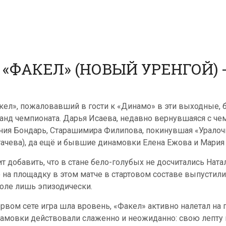
«ФАКЕЛ» (НОВЫЙ УРЕНГОЙ) - 
кел», пожаловавший в гости к «Динамо» в эти выходные, б
анд чемпионата. Дарья Исаева, недавно вернувшаяся с ч
ния Бондарь, Старашимира Филипова, покинувшая «Урало
гачева), да ещё и бывшие динамовки Елена Ежова и Мария 
ит добавить, что в стане бело-голубых не досчитались Нат
о на площадку в этом матче в стартовом составе выпустили
поле лишь эпизодически.
ервом сете игра шла вровень, «Факел» активно налетал на
амовки действовали слаженно и неожиданно: свою лепту 