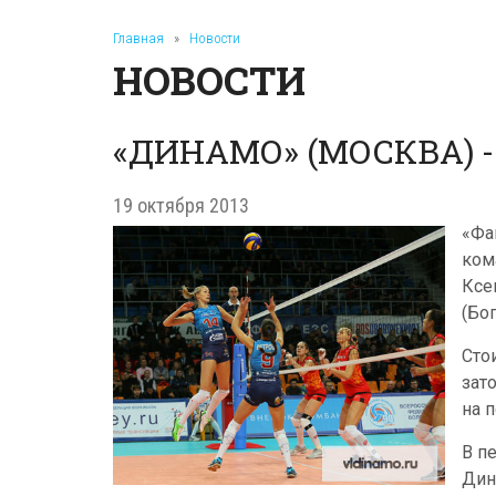
Главная
»
Новости
НОВОСТИ
«ДИНАМО» (МОСКВА) - 
19 октября 2013
«Фа
ком
Ксе
(Бо
Сто
зат
на 
В п
Дин