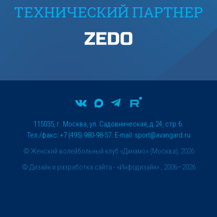
ТЕХНИЧЕСКИЙ ПАРТНЕР
115035, г. Москва, ул. Садовническая, д.24, стр.6.
Тел./факс: +7 (495) 980-98-57. E-mail:
sport@avangard.ru
© Женский волейбольный клуб «Динамо» (Москва), 2026
©
Дизайн и разработка сайта
- «Инфодизайн» , 2006—2026