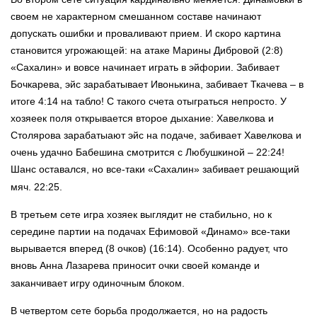
своем не характерном смешанном составе начинают
допускать ошибки и проваливают прием. И скоро картина
становится угрожающей: на атаке Марины Дибровой (2:8)
«Сахалин» и вовсе начинает играть в эйфории. Забивает
Бочкарева, эйс зарабатывает Ивонькина, забивает Ткачева – в
итоге 4:14 на табло! С такого счета отыграться непросто. У
хозяеек поля открывается второе дыхание: Хавелкова и
Столярова зарабатыают эйс на подаче, забивает Хавелкова и
очень удачно Бабешина смотрится с Любушкиной – 22:24!
Шанс оставался, но все-таки «Сахалин» забивает решающий
мяч. 22:25.
В третьем сете игра хозяек выглядит не стабильно, но к
середине партии на подачах Ефимовой «Динамо» все-таки
вырывается вперед (8 очков) (16:14). Особенно радует, что
вновь Анна Лазарева приносит очки своей команде и
заканчивает игру одиночным блоком.
В четвертом сете борьба продолжается, но на радость