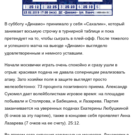
В субботу «Динамо» принимало у себя «Сахалин», который
занимает восьмую строчку в турнирной таблице и пока
претендует на то, чтобы сыграть в плей-офф. После тяжелого
и успешного матча на выезде «Динамо» выглядело
удовлетворенным и немного уставшим.
Начали москвички играть очень спокойно и сразу ушли в
отрыв: красивая подача не давала соперницам реализовать
атаку. Зато хозяйки поля в защите выглядят просто
железобетонно: 73 процента позитивного приема. Александр
Сукомел дает волейболисткам игровое время: на площадке
побывали и Столярова, и Бабешина, и Лазарева. Партия
заканчивается на уверенных подачах Екатерины Любушкиной
(6 очков за эту партию), также в концовке себя проявляет Анна
Лазарева (7 очков на ее счету). 25:12.
Во втором сете ситуация кардинально меняется. Динамовки в